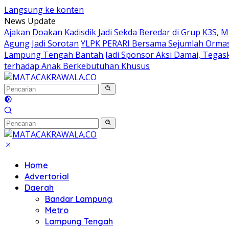
Langsung ke konten
News Update
Ajakan Doakan Kadisdik Jadi Sekda Beredar di Grup K3S, 
Agung Jadi Sorotan
YLPK PERARI Bersama Sejumlah Orma
Lampung Tengah Bantah Jadi Sponsor Aksi Damai, Tegas
terhadap Anak Berkebutuhan Khusus
Home
Advertorial
Daerah
Bandar Lampung
Metro
Lampung Tengah