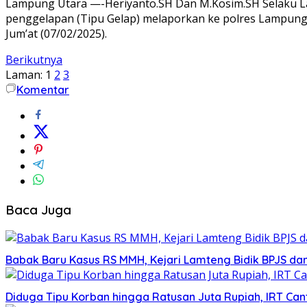
Lampung Utara —-Heriyanto.SH Dan M.Kosim.SH Selaku La
penggelapan (Tipu Gelap) melaporkan ke polres Lampung
Jum’at (07/02/2025).
Berikutnya
Laman:
1
2
3
Komentar
Baca Juga
Babak Baru Kasus RS MMH, Kejari Lamteng Bidik BPJS d
Diduga Tipu Korban hingga Ratusan Juta Rupiah, IRT Cant