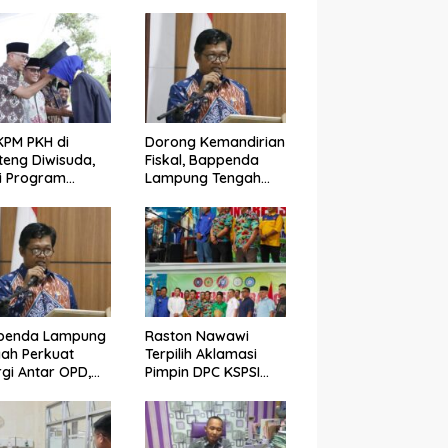
KPM PKH di
Dorong Kemandirian
eng Diwisuda,
Fiskal, Bappenda
i Program
Lampung Tengah
asil Angkat
Bentuk Tim SIGERMAS
nomi Warga
PAK-SI 2025
penda Lampung
Raston Nawawi
ah Perkuat
Terpilih Aklamasi
rgi Antar OPD,
Pimpin DPC KSPSI
ng Optimalisasi
Lampung Tengah,
 Tahun 2025
Siap Perjuangkan
Kesejahteraan Buruh