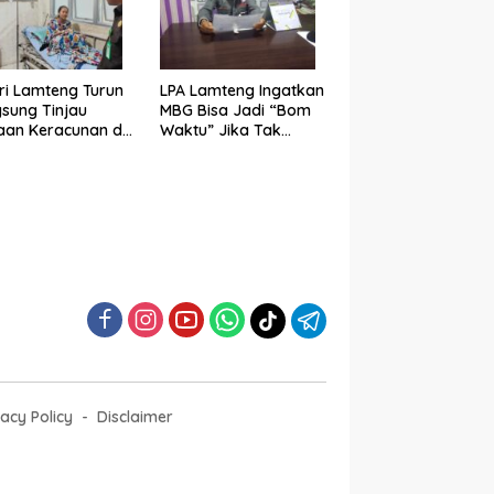
ri Lamteng Turun
LPA Lamteng Ingatkan
sung Tinjau
MBG Bisa Jadi “Bom
an Keracunan di
Waktu” Jika Tak
Negeri 1 Punggur
Ditangani Serius
vacy Policy
Disclaimer