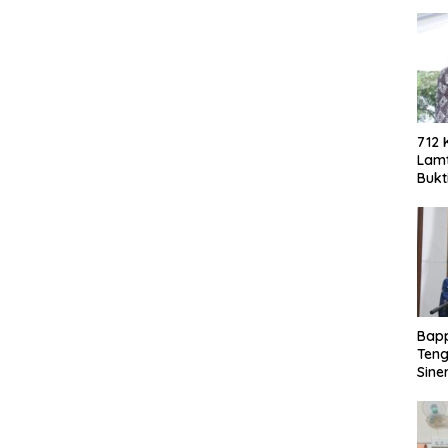
712 
Lamt
Bukt
Berh
Eko
Bap
Teng
Sine
Doro
PAD