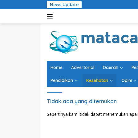
Langsung
News Update
Ajaka
ke
konten
Home
Advertorial
Daerah
Pe
Pendidikan
Kesehatan
Opini
Tidak ada yang ditemukan
Sepertinya kami tidak dapat menemukan apa 