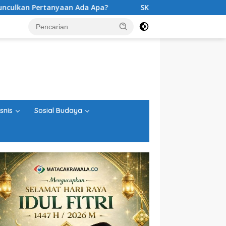
Pertanyaan Ada Apa?
SK Sudah Terbit, Baru Digelar Vot
snis
Sosial Budaya