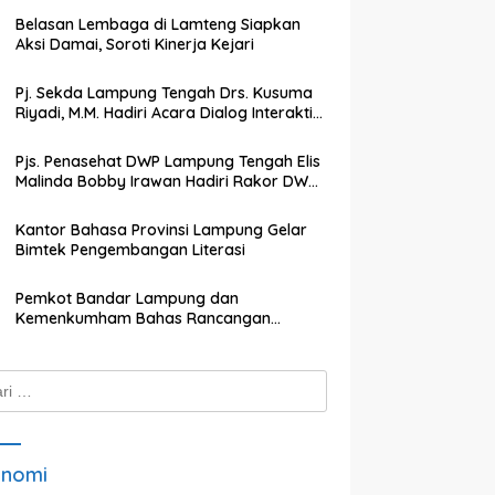
Belasan Lembaga di Lamteng Siapkan
Aksi Damai, Soroti Kinerja Kejari
Pj. Sekda Lampung Tengah Drs. Kusuma
Riyadi, M.M. Hadiri Acara Dialog Interaktif
dengan TVRI Lampung
Pjs. Penasehat DWP Lampung Tengah Elis
Malinda Bobby Irawan Hadiri Rakor DWP
Kabupaten Lampung Tengah
Kantor Bahasa Provinsi Lampung Gelar
Bimtek Pengembangan Literasi
Pemkot Bandar Lampung dan
Kemenkumham Bahas Rancangan
Perwali Tentang Tanah dan Bangunan
k:
onomi