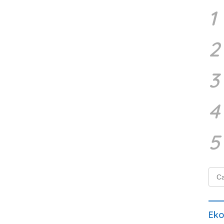
1
2
3
4
5
Cari
untu
Ek