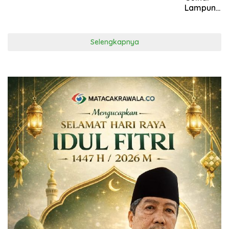
Lampung
Tengah
Tetapkan
Musa
Selengkapnya
Ahmad
sebagai
Ketua
Periode
2026–
2031