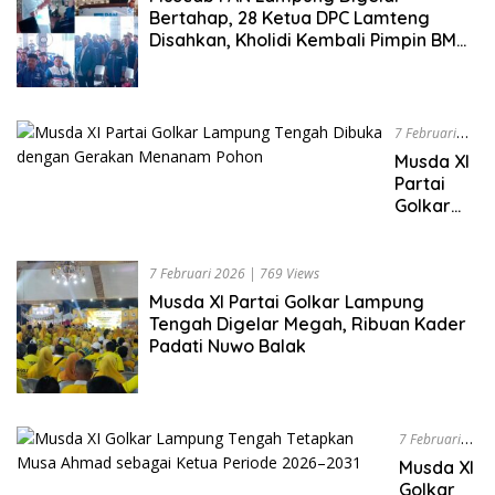
Persiapan
Bertahap, 28 Ketua DPC Lamteng
Disahkan, Kholidi Kembali Pimpin BM
PAN
7 Februari
2026
|
882
Musda XI
Views
Partai
Golkar
Lampung
Tengah
Dibuka
7 Februari 2026
|
769 Views
dengan
Musda XI Partai Golkar Lampung
Gerakan
Tengah Digelar Megah, Ribuan Kader
Menanam
Padati Nuwo Balak
Pohon
7 Februari
2026
|
951
Musda XI
Views
Golkar