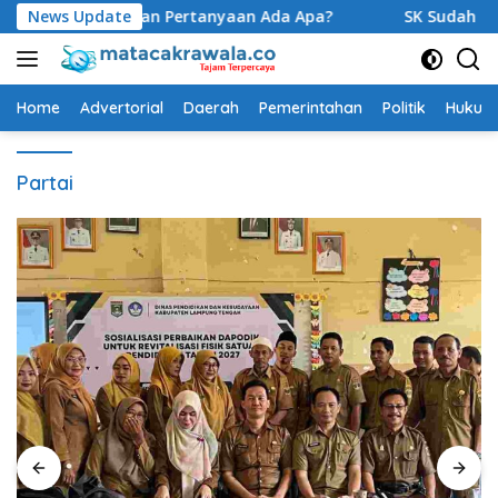
Langsung
Munculkan Pertanyaan Ada Apa?
News Update
SK Sudah Terbit, Baru D
ke
konten
Home
Advertorial
Daerah
Pemerintahan
Politik
Hukum 
Partai