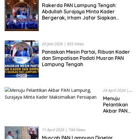
Rakerda PAN Lampung Tengah:
Abdullah Surajaya Minta Kader
Bergerak, Irham Jafar Siapkan
Strategi Kemenangan
20 Juni 2026
|
605 Views
Panaskan Mesin Partai, Ribuan Kader
dan Simpatisan Padati Musran PAN
Lampung Tengah
24 April 2026
|
721 Views
Menuju
Pelantikan
Akbar PAN
Lampung,
Surajaya
Minta Kader
11 April 2026
|
744 Views
Maksimalkan
Muscab PAN Lampung Digelar