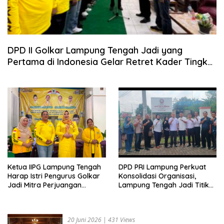
DPD II Golkar Lampung Tengah Jadi yang
Pertama di Indonesia Gelar Retret Kader Tingkat
Dasar
Ketua IIPG Lampung Tengah
DPD PRI Lampung Perkuat
Harap Istri Pengurus Golkar
Konsolidasi Organisasi,
Jadi Mitra Perjuangan
Lampung Tengah Jadi Titik
Bangun Soliditas Partai
Roadshow Pembentukan
Struktur Partai
20 Juni 2026
|
431 Views