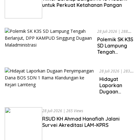
Ibrahim
untuk Perkuat Ketahanan Pangan
Nyerupa:
Jangan
Berlindung
di Balik
28 Juli 2026
|
288
Jabatan
Views
Polemik SK K3S
SD Lampung
Tengah
Berlanjut, DPP
KAMPUD
Singgung
28 Juli 2026
|
283
Dugaan
Views
Hidayat
Maladministrasi
Laporkan
Dugaan
Penyimpangan
Dana BOS SDN
1 Rama
28 Juli 2026
|
265 Views
Klandungan ke
RSUD KH Ahmad Hanafiah Jalani
Kejari
Survei Akreditasi LAM-KPRS
Lamteng