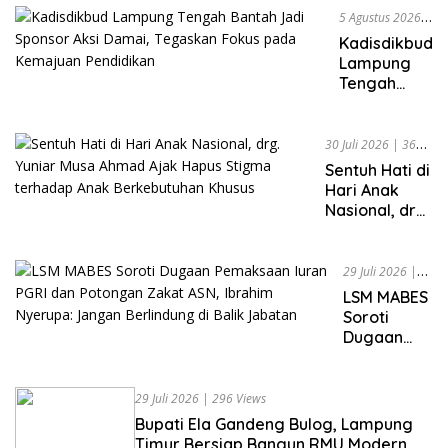
Jadi
Polres
5 Agustus 2026
|
Sorotan
Lampung
275 Views
Kadisdikbud
Tengah
Lampung
Percepat
Tengah
Penanganan
Bantah Jadi
Laporan
Sponsor
Dugaan
Aksi Damai,
30 Juli 2026
|
362
Pelanggaran
Tegaskan
Views
Sentuh Hati di
UU ITE
Fokus pada
Hari Anak
Kemajuan
Nasional, drg.
Pendidikan
Yuniar Musa
Ahmad Ajak
Hapus Stigma
29 Juli 2026
|
terhadap
319 Views
LSM MABES
Anak
Soroti
Berkebutuhan
Dugaan
Khusus
Pemaksaan
Iuran PGRI
dan
29 Juli 2026
|
296 Views
Potongan
Bupati Ela Gandeng Bulog, Lampung
Zakat ASN,
Timur Bersiap Bangun RMU Modern