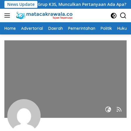
Langsung
Sekda Beredar di Grup K3S, Munculkan Pertanyaan Ada Apa?
News Update
ke
konten
Home
Advertorial
Daerah
Pemerintahan
Politik
Hukum 