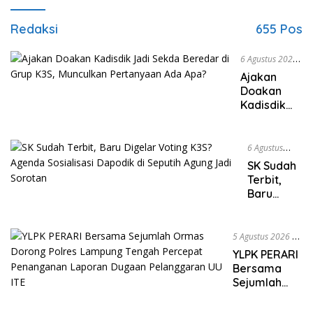
Redaksi
655 Pos
6 Agustus 2026
|
2080 Views
Ajakan
Doakan
Kadisdik
Jadi Sekda
Beredar di
Grup K3S,
6 Agustus
Munculkan
2026
|
291
SK Sudah
Pertanyaan
Views
Terbit,
Ada Apa?
Baru
Digelar
Voting
K3S?
5 Agustus 2026
|
Agenda
286 Views
YLPK PERARI
Sosialisasi
Bersama
Dapodik
Sejumlah
di Seputih
Ormas
Agung
Dorong