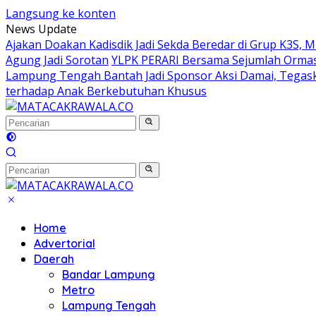
Langsung ke konten
News Update
Ajakan Doakan Kadisdik Jadi Sekda Beredar di Grup K3S, 
Agung Jadi Sorotan
YLPK PERARI Bersama Sejumlah Orma
Lampung Tengah Bantah Jadi Sponsor Aksi Damai, Tegas
terhadap Anak Berkebutuhan Khusus
Home
Advertorial
Daerah
Bandar Lampung
Metro
Lampung Tengah