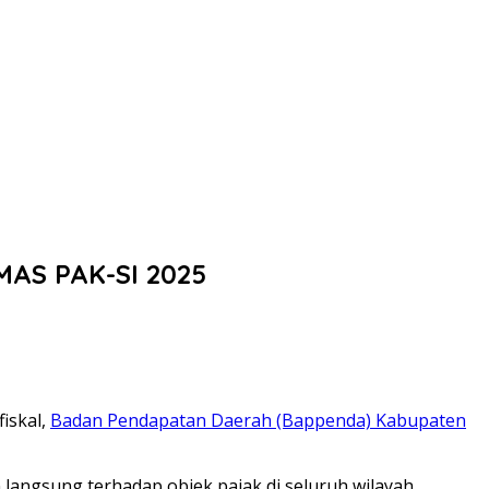
MAS PAK-SI 2025
iskal,
Badan Pendapatan Daerah (Bappenda) Kabupaten
n langsung terhadap objek pajak di seluruh wilayah