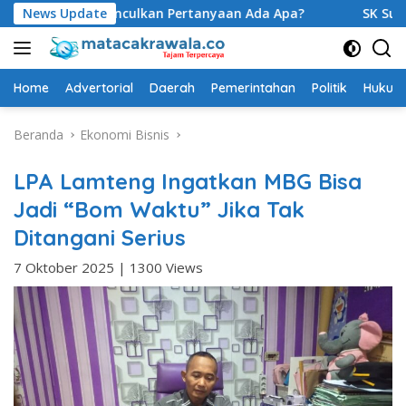
Langsung
S, Munculkan Pertanyaan Ada Apa?
News Update
SK Sudah Terbit, Bar
ke
konten
Home
Advertorial
Daerah
Pemerintahan
Politik
Hukum 
Beranda
Ekonomi Bisnis
LPA Lamteng Ingatkan MBG Bisa
Jadi “Bom Waktu” Jika Tak
Ditangani Serius
7 Oktober 2025
|
1300 Views