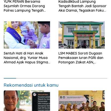
YLPK PERARI Bersama
Kadisdikbud Lampung
Sejumlah Ormas Dorong
Tengah Bantah Jadi Sponsor
Polres Lampung Tengah
Aksi Damai, Tegaskan Fokus
Percepat Penanganan
pada Kemajuan Pendidikan
Laporan Dugaan
Pelanggaran UU ITE
Sentuh Hati di Hari Anak
LSM MABES Soroti Dugaan
Nasional, drg. Yuniar Musa
Pemaksaan Iuran PGRI dan
Ahmad Ajak Hapus Stigma
Potongan Zakat ASN,
terhadap Anak
Ibrahim Nyerupa: Jangan
Berkebutuhan Khusus
Berlindung di Balik Jabatan
Rekomendasi untuk kamu