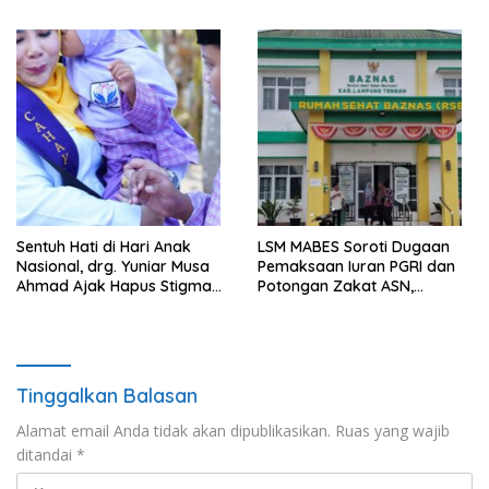
Percepat Penanganan
pada Kemajuan Pendidikan
Laporan Dugaan
Pelanggaran UU ITE
Sentuh Hati di Hari Anak
LSM MABES Soroti Dugaan
Nasional, drg. Yuniar Musa
Pemaksaan Iuran PGRI dan
Ahmad Ajak Hapus Stigma
Potongan Zakat ASN,
terhadap Anak
Ibrahim Nyerupa: Jangan
Berkebutuhan Khusus
Berlindung di Balik Jabatan
Tinggalkan Balasan
Alamat email Anda tidak akan dipublikasikan.
Ruas yang wajib
ditandai
*