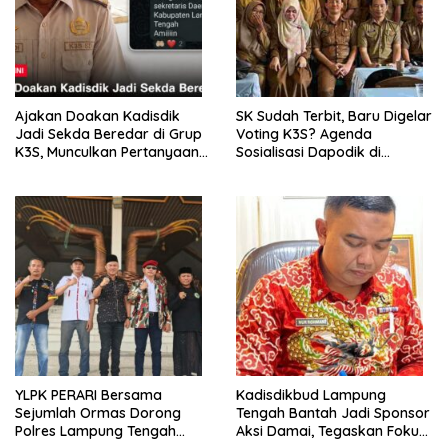
Ajakan Doakan Kadisdik
SK Sudah Terbit, Baru Digelar
Jadi Sekda Beredar di Grup
Voting K3S? Agenda
K3S, Munculkan Pertanyaan
Sosialisasi Dapodik di
Ada Apa?
Seputih Agung Jadi Sorotan
YLPK PERARI Bersama
Kadisdikbud Lampung
Sejumlah Ormas Dorong
Tengah Bantah Jadi Sponsor
Polres Lampung Tengah
Aksi Damai, Tegaskan Fokus