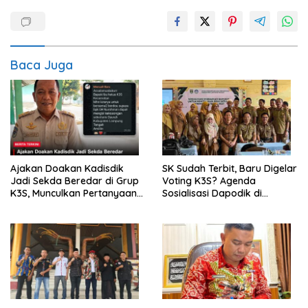
Baca Juga
Ajakan Doakan Kadisdik
SK Sudah Terbit, Baru Digelar
Jadi Sekda Beredar di Grup
Voting K3S? Agenda
K3S, Munculkan Pertanyaan
Sosialisasi Dapodik di
Ada Apa?
Seputih Agung Jadi Sorotan