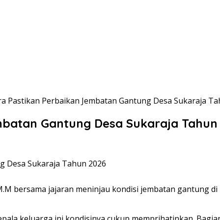
ra Pastikan Perbaikan Jembatan Gantung Desa Sukaraja T
mbatan Gantung Desa Sukaraja Tahun
, M.M bersama jajaran meninjau kondisi jembatan gantung d
kepala keluarga ini kondisinya cukup memprihatinkan. B