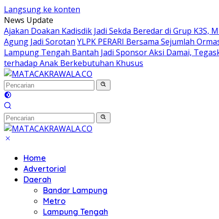
Langsung ke konten
News Update
Ajakan Doakan Kadisdik Jadi Sekda Beredar di Grup K3S, 
Agung Jadi Sorotan
YLPK PERARI Bersama Sejumlah Orma
Lampung Tengah Bantah Jadi Sponsor Aksi Damai, Tegas
terhadap Anak Berkebutuhan Khusus
Home
Advertorial
Daerah
Bandar Lampung
Metro
Lampung Tengah