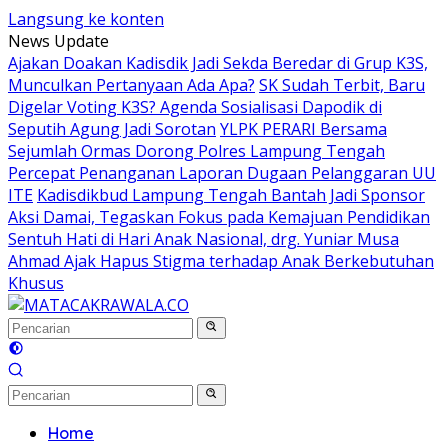
Langsung ke konten
News Update
Ajakan Doakan Kadisdik Jadi Sekda Beredar di Grup K3S,
Munculkan Pertanyaan Ada Apa?
SK Sudah Terbit, Baru
Digelar Voting K3S? Agenda Sosialisasi Dapodik di
Seputih Agung Jadi Sorotan
YLPK PERARI Bersama
Sejumlah Ormas Dorong Polres Lampung Tengah
Percepat Penanganan Laporan Dugaan Pelanggaran UU
ITE
Kadisdikbud Lampung Tengah Bantah Jadi Sponsor
Aksi Damai, Tegaskan Fokus pada Kemajuan Pendidikan
Sentuh Hati di Hari Anak Nasional, drg. Yuniar Musa
Ahmad Ajak Hapus Stigma terhadap Anak Berkebutuhan
Khusus
Home