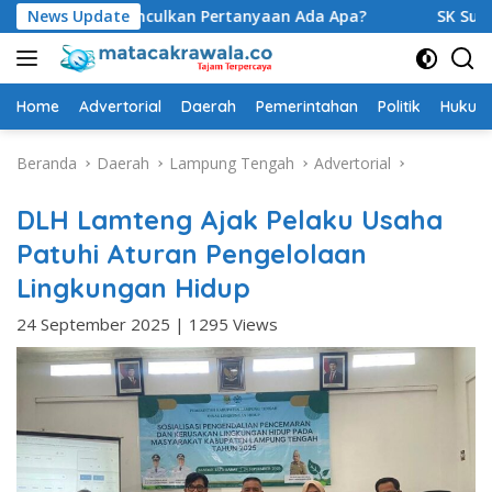
Langsung
 Munculkan Pertanyaan Ada Apa?
News Update
SK Sudah Terbit, Baru 
ke
konten
Home
Advertorial
Daerah
Pemerintahan
Politik
Hukum 
Beranda
Daerah
Lampung Tengah
Advertorial
DLH Lamteng Ajak Pelaku Usaha
Patuhi Aturan Pengelolaan
Lingkungan Hidup
24 September 2025
|
1295 Views