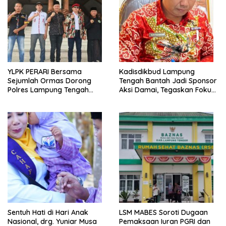
YLPK PERARI Bersama
Kadisdikbud Lampung
Sejumlah Ormas Dorong
Tengah Bantah Jadi Sponsor
Polres Lampung Tengah
Aksi Damai, Tegaskan Fokus
Percepat Penanganan
pada Kemajuan Pendidikan
Laporan Dugaan
Pelanggaran UU ITE
Sentuh Hati di Hari Anak
LSM MABES Soroti Dugaan
Nasional, drg. Yuniar Musa
Pemaksaan Iuran PGRI dan