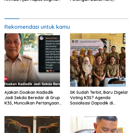
terhadap Anak
Ibrahim Nyerupa: Jangan
Berkebutuhan Khusus
Berlindung di Balik Jabatan
Rekomendasi untuk kamu
Ajakan Doakan Kadisdik
SK Sudah Terbit, Baru Digelar
Jadi Sekda Beredar di Grup
Voting K3S? Agenda
K3S, Munculkan Pertanyaan
Sosialisasi Dapodik di
Ada Apa?
Seputih Agung Jadi Sorotan