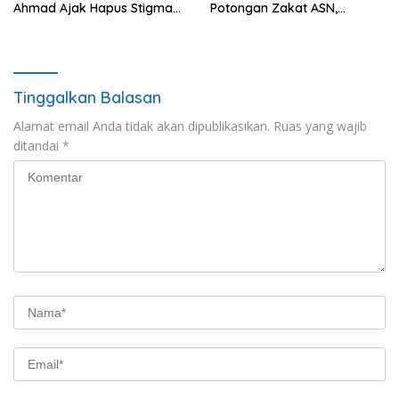
Ahmad Ajak Hapus Stigma
Potongan Zakat ASN,
terhadap Anak
Ibrahim Nyerupa: Jangan
Berkebutuhan Khusus
Berlindung di Balik Jabatan
Tinggalkan Balasan
Alamat email Anda tidak akan dipublikasikan.
Ruas yang wajib
ditandai
*