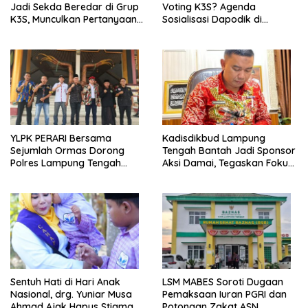
Jadi Sekda Beredar di Grup
Voting K3S? Agenda
K3S, Munculkan Pertanyaan
Sosialisasi Dapodik di
Ada Apa?
Seputih Agung Jadi Sorotan
YLPK PERARI Bersama
Kadisdikbud Lampung
Sejumlah Ormas Dorong
Tengah Bantah Jadi Sponsor
Polres Lampung Tengah
Aksi Damai, Tegaskan Fokus
Percepat Penanganan
pada Kemajuan Pendidikan
Laporan Dugaan
Pelanggaran UU ITE
Sentuh Hati di Hari Anak
LSM MABES Soroti Dugaan
Nasional, drg. Yuniar Musa
Pemaksaan Iuran PGRI dan
Ahmad Ajak Hapus Stigma
Potongan Zakat ASN,