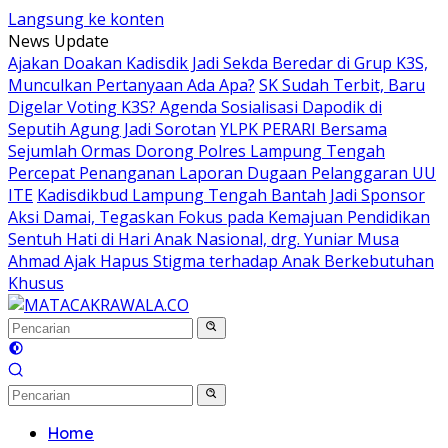
Langsung ke konten
News Update
Ajakan Doakan Kadisdik Jadi Sekda Beredar di Grup K3S,
Munculkan Pertanyaan Ada Apa?
SK Sudah Terbit, Baru
Digelar Voting K3S? Agenda Sosialisasi Dapodik di
Seputih Agung Jadi Sorotan
YLPK PERARI Bersama
Sejumlah Ormas Dorong Polres Lampung Tengah
Percepat Penanganan Laporan Dugaan Pelanggaran UU
ITE
Kadisdikbud Lampung Tengah Bantah Jadi Sponsor
Aksi Damai, Tegaskan Fokus pada Kemajuan Pendidikan
Sentuh Hati di Hari Anak Nasional, drg. Yuniar Musa
Ahmad Ajak Hapus Stigma terhadap Anak Berkebutuhan
Khusus
Home