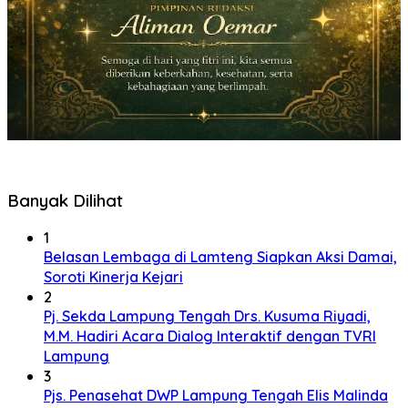
Banyak Dilihat
1
Belasan Lembaga di Lamteng Siapkan Aksi Damai,
Soroti Kinerja Kejari
2
Pj. Sekda Lampung Tengah Drs. Kusuma Riyadi,
M.M. Hadiri Acara Dialog Interaktif dengan TVRI
Lampung
3
Pjs. Penasehat DWP Lampung Tengah Elis Malinda