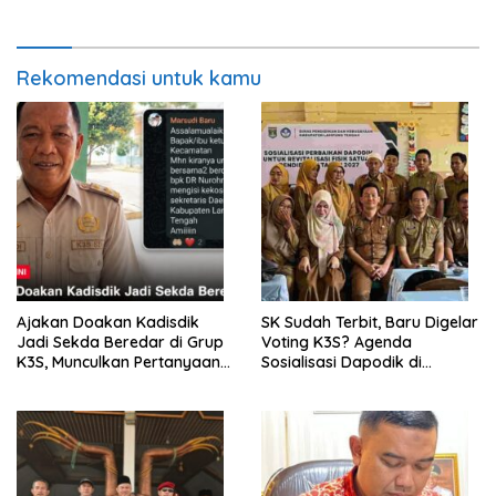
Berkebutuhan Khusus
Berlindung di Balik Jabatan
Rekomendasi untuk kamu
Ajakan Doakan Kadisdik
SK Sudah Terbit, Baru Digelar
Jadi Sekda Beredar di Grup
Voting K3S? Agenda
K3S, Munculkan Pertanyaan
Sosialisasi Dapodik di
Ada Apa?
Seputih Agung Jadi Sorotan