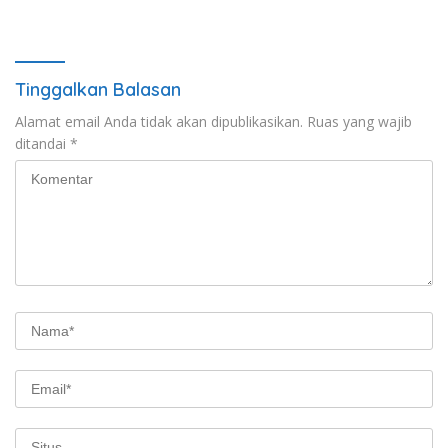
terhadap Anak
Ibrahim Nyerupa: Jangan
Berkebutuhan Khusus
Berlindung di Balik Jabatan
Tinggalkan Balasan
Alamat email Anda tidak akan dipublikasikan.
Ruas yang wajib
ditandai
*