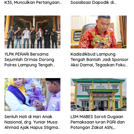
K3S, Munculkan Pertanyaan
Sosialisasi Dapodik di
Ada Apa?
Seputih Agung Jadi Sorotan
YLPK PERARI Bersama
Kadisdikbud Lampung
Sejumlah Ormas Dorong
Tengah Bantah Jadi Sponsor
Polres Lampung Tengah
Aksi Damai, Tegaskan Fokus
Percepat Penanganan
pada Kemajuan Pendidikan
Laporan Dugaan
Pelanggaran UU ITE
Sentuh Hati di Hari Anak
LSM MABES Soroti Dugaan
Nasional, drg. Yuniar Musa
Pemaksaan Iuran PGRI dan
Ahmad Ajak Hapus Stigma
Potongan Zakat ASN,
terhadap Anak
Ibrahim Nyerupa: Jangan