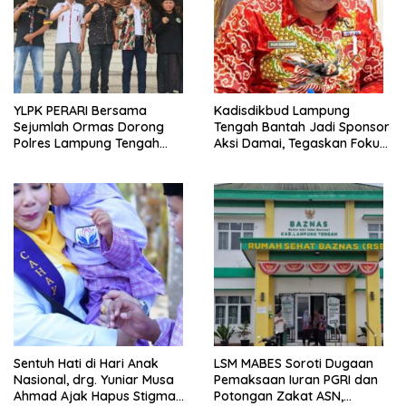
YLPK PERARI Bersama
Kadisdikbud Lampung
Sejumlah Ormas Dorong
Tengah Bantah Jadi Sponsor
Polres Lampung Tengah
Aksi Damai, Tegaskan Fokus
Percepat Penanganan
pada Kemajuan Pendidikan
Laporan Dugaan
Pelanggaran UU ITE
Sentuh Hati di Hari Anak
LSM MABES Soroti Dugaan
Nasional, drg. Yuniar Musa
Pemaksaan Iuran PGRI dan
Ahmad Ajak Hapus Stigma
Potongan Zakat ASN,