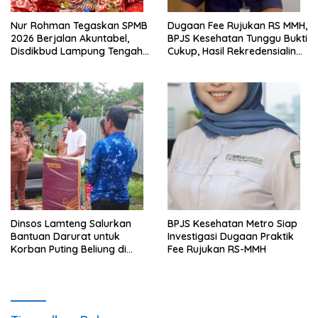
Nur Rohman Tegaskan SPMB
Dugaan Fee Rujukan RS MMH,
2026 Berjalan Akuntabel,
BPJS Kesehatan Tunggu Bukti
Disdikbud Lampung Tengah
Cukup, Hasil Rekredensialing
Catat Sejumlah Prestasi
Masih Diproses
Dinsos Lamteng Salurkan
BPJS Kesehatan Metro Siap
Bantuan Darurat untuk
Investigasi Dugaan Praktik
Korban Puting Beliung di
Fee Rujukan RS-MMH
Bandar Jaya Timur