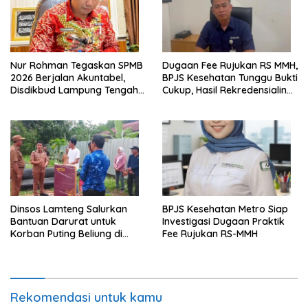
Nur Rohman Tegaskan SPMB
Dugaan Fee Rujukan RS MMH,
2026 Berjalan Akuntabel,
BPJS Kesehatan Tunggu Bukti
Disdikbud Lampung Tengah
Cukup, Hasil Rekredensialing
Catat Sejumlah Prestasi
Masih Diproses
Dinsos Lamteng Salurkan
BPJS Kesehatan Metro Siap
Bantuan Darurat untuk
Investigasi Dugaan Praktik
Korban Puting Beliung di
Fee Rujukan RS-MMH
Bandar Jaya Timur
Rekomendasi untuk kamu