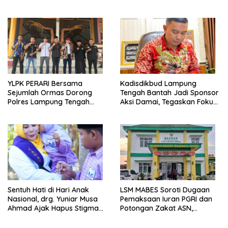
Ada Apa?
Seputih Agung Jadi Sorotan
YLPK PERARI Bersama
Kadisdikbud Lampung
Sejumlah Ormas Dorong
Tengah Bantah Jadi Sponsor
Polres Lampung Tengah
Aksi Damai, Tegaskan Fokus
Percepat Penanganan
pada Kemajuan Pendidikan
Laporan Dugaan
Pelanggaran UU ITE
Sentuh Hati di Hari Anak
LSM MABES Soroti Dugaan
Nasional, drg. Yuniar Musa
Pemaksaan Iuran PGRI dan
Ahmad Ajak Hapus Stigma
Potongan Zakat ASN,
terhadap Anak
Ibrahim Nyerupa: Jangan
Berkebutuhan Khusus
Berlindung di Balik Jabatan