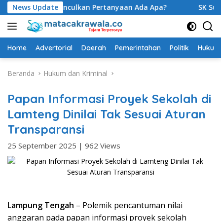
Langsung
3S, Munculkan Pertanyaan Ada Apa?
News Update
SK Sudah Terbit, Ba
ke
konten
Home
Advertorial
Daerah
Pemerintahan
Politik
Hukum 
Beranda
Hukum dan Kriminal
Papan Informasi Proyek Sekolah di
Lamteng Dinilai Tak Sesuai Aturan
Transparansi
25 September 2025
|
962 Views
Lampung Tengah
– Polemik pencantuman nilai
anggaran pada papan informasi proyek sekolah