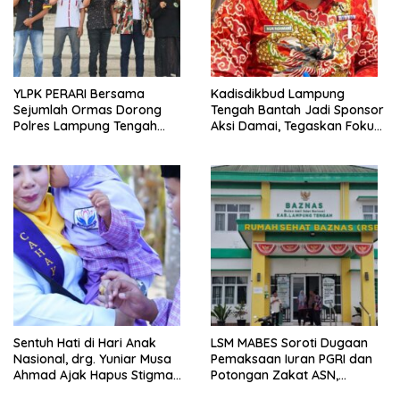
YLPK PERARI Bersama
Kadisdikbud Lampung
Sejumlah Ormas Dorong
Tengah Bantah Jadi Sponsor
Polres Lampung Tengah
Aksi Damai, Tegaskan Fokus
Percepat Penanganan
pada Kemajuan Pendidikan
Laporan Dugaan
Pelanggaran UU ITE
Sentuh Hati di Hari Anak
LSM MABES Soroti Dugaan
Nasional, drg. Yuniar Musa
Pemaksaan Iuran PGRI dan
Ahmad Ajak Hapus Stigma
Potongan Zakat ASN,
terhadap Anak
Ibrahim Nyerupa: Jangan