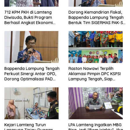
712 KPM PKH di Lamteng
Dorong Kemandirian Fiskal,
Diwisuda, Bukti Program
Bappenda Lampung Tengah
Berhasil Angkat Ekonomi
Bentuk Tim SIGERMAS PAK-SI
Warga
2025
Bappenda Lampung Tengah
Raston Nawawi Terpilih
Perkuat Sinergi Antar OPD,
Aklamasi Pimpin DPC KSPSI
Dorong Optimalisasi PAD
Lampung Tengah, Siap
Tahun 2025
Perjuangkan Kesejahteraan
Buruh
Kejari Lamteng Turun
LPA Lamteng Ingatkan MBG