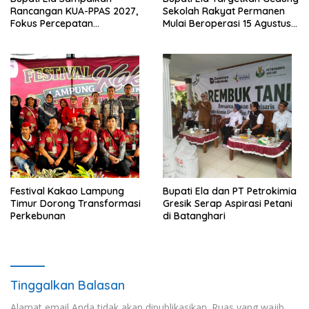
Rancangan KUA-PPAS 2027,
Sekolah Rakyat Permanen
Fokus Percepatan
Mulai Beroperasi 15 Agustus
Infrastruktur dan Layanan
2026
Dasar
‎Festival Kakao Lampung
Bupati Ela dan PT Petrokimia
Timur Dorong Transformasi
Gresik Serap Aspirasi Petani
Perkebunan
di Batanghari
Tinggalkan Balasan
Alamat email Anda tidak akan dipublikasikan.
Ruas yang wajib