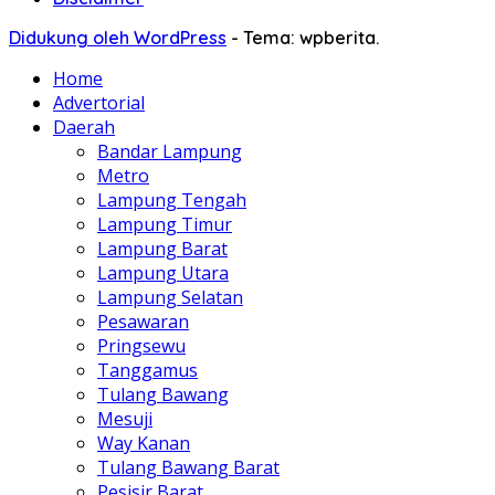
Didukung oleh WordPress
-
Tema: wpberita.
Home
Advertorial
Daerah
Bandar Lampung
Metro
Lampung Tengah
Lampung Timur
Lampung Barat
Lampung Utara
Lampung Selatan
Pesawaran
Pringsewu
Tanggamus
Tulang Bawang
Mesuji
Way Kanan
Tulang Bawang Barat
Pesisir Barat