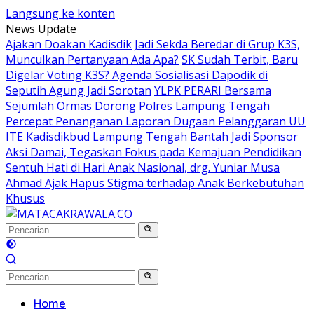
Langsung ke konten
News Update
Ajakan Doakan Kadisdik Jadi Sekda Beredar di Grup K3S,
Munculkan Pertanyaan Ada Apa?
SK Sudah Terbit, Baru
Digelar Voting K3S? Agenda Sosialisasi Dapodik di
Seputih Agung Jadi Sorotan
YLPK PERARI Bersama
Sejumlah Ormas Dorong Polres Lampung Tengah
Percepat Penanganan Laporan Dugaan Pelanggaran UU
ITE
Kadisdikbud Lampung Tengah Bantah Jadi Sponsor
Aksi Damai, Tegaskan Fokus pada Kemajuan Pendidikan
Sentuh Hati di Hari Anak Nasional, drg. Yuniar Musa
Ahmad Ajak Hapus Stigma terhadap Anak Berkebutuhan
Khusus
Home