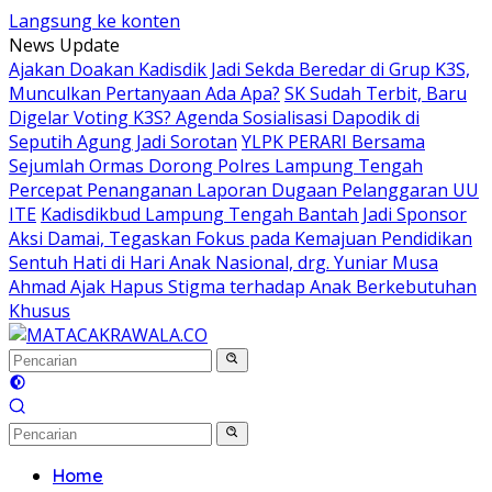
Langsung ke konten
News Update
Ajakan Doakan Kadisdik Jadi Sekda Beredar di Grup K3S,
Munculkan Pertanyaan Ada Apa?
SK Sudah Terbit, Baru
Digelar Voting K3S? Agenda Sosialisasi Dapodik di
Seputih Agung Jadi Sorotan
YLPK PERARI Bersama
Sejumlah Ormas Dorong Polres Lampung Tengah
Percepat Penanganan Laporan Dugaan Pelanggaran UU
ITE
Kadisdikbud Lampung Tengah Bantah Jadi Sponsor
Aksi Damai, Tegaskan Fokus pada Kemajuan Pendidikan
Sentuh Hati di Hari Anak Nasional, drg. Yuniar Musa
Ahmad Ajak Hapus Stigma terhadap Anak Berkebutuhan
Khusus
Home