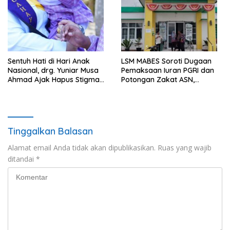
Sentuh Hati di Hari Anak
LSM MABES Soroti Dugaan
Nasional, drg. Yuniar Musa
Pemaksaan Iuran PGRI dan
Ahmad Ajak Hapus Stigma
Potongan Zakat ASN,
terhadap Anak
Ibrahim Nyerupa: Jangan
Berkebutuhan Khusus
Berlindung di Balik Jabatan
Tinggalkan Balasan
Alamat email Anda tidak akan dipublikasikan.
Ruas yang wajib
ditandai
*