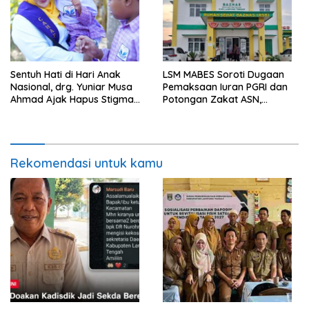
Sentuh Hati di Hari Anak
LSM MABES Soroti Dugaan
Nasional, drg. Yuniar Musa
Pemaksaan Iuran PGRI dan
Ahmad Ajak Hapus Stigma
Potongan Zakat ASN,
terhadap Anak
Ibrahim Nyerupa: Jangan
Berkebutuhan Khusus
Berlindung di Balik Jabatan
Rekomendasi untuk kamu