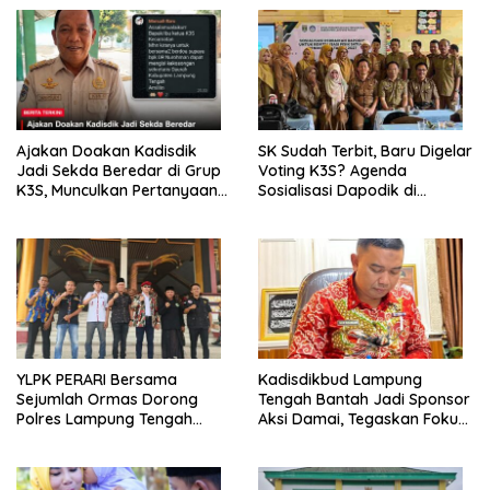
Ajakan Doakan Kadisdik
SK Sudah Terbit, Baru Digelar
Jadi Sekda Beredar di Grup
Voting K3S? Agenda
K3S, Munculkan Pertanyaan
Sosialisasi Dapodik di
Ada Apa?
Seputih Agung Jadi Sorotan
YLPK PERARI Bersama
Kadisdikbud Lampung
Sejumlah Ormas Dorong
Tengah Bantah Jadi Sponsor
Polres Lampung Tengah
Aksi Damai, Tegaskan Fokus
Percepat Penanganan
pada Kemajuan Pendidikan
Laporan Dugaan
Pelanggaran UU ITE