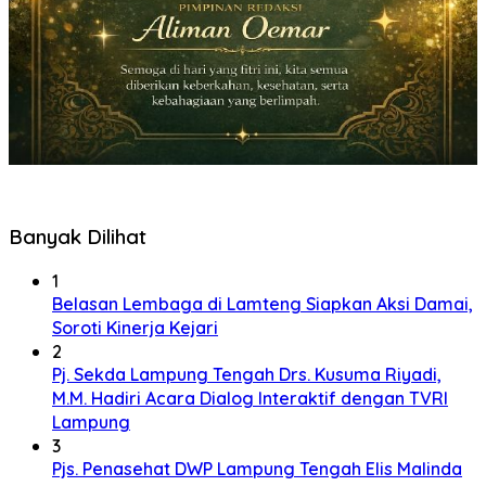
Banyak Dilihat
1
Belasan Lembaga di Lamteng Siapkan Aksi Damai,
Soroti Kinerja Kejari
2
Pj. Sekda Lampung Tengah Drs. Kusuma Riyadi,
M.M. Hadiri Acara Dialog Interaktif dengan TVRI
Lampung
3
Pjs. Penasehat DWP Lampung Tengah Elis Malinda