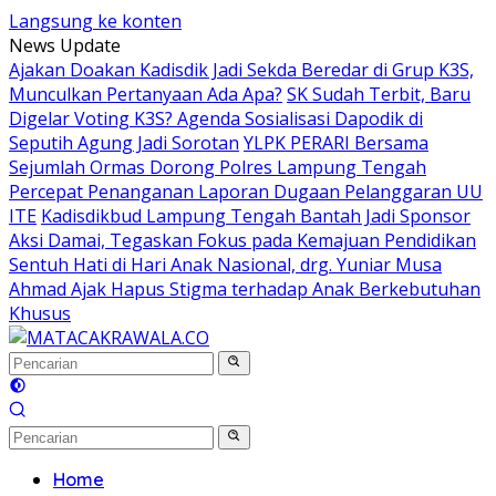
Langsung ke konten
News Update
Ajakan Doakan Kadisdik Jadi Sekda Beredar di Grup K3S,
Munculkan Pertanyaan Ada Apa?
SK Sudah Terbit, Baru
Digelar Voting K3S? Agenda Sosialisasi Dapodik di
Seputih Agung Jadi Sorotan
YLPK PERARI Bersama
Sejumlah Ormas Dorong Polres Lampung Tengah
Percepat Penanganan Laporan Dugaan Pelanggaran UU
ITE
Kadisdikbud Lampung Tengah Bantah Jadi Sponsor
Aksi Damai, Tegaskan Fokus pada Kemajuan Pendidikan
Sentuh Hati di Hari Anak Nasional, drg. Yuniar Musa
Ahmad Ajak Hapus Stigma terhadap Anak Berkebutuhan
Khusus
Home