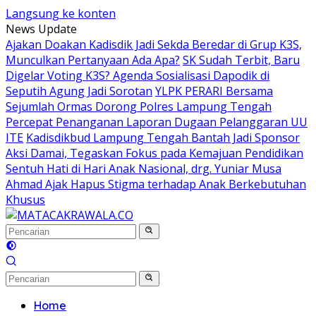
Langsung ke konten
News Update
Ajakan Doakan Kadisdik Jadi Sekda Beredar di Grup K3S,
Munculkan Pertanyaan Ada Apa?
SK Sudah Terbit, Baru
Digelar Voting K3S? Agenda Sosialisasi Dapodik di
Seputih Agung Jadi Sorotan
YLPK PERARI Bersama
Sejumlah Ormas Dorong Polres Lampung Tengah
Percepat Penanganan Laporan Dugaan Pelanggaran UU
ITE
Kadisdikbud Lampung Tengah Bantah Jadi Sponsor
Aksi Damai, Tegaskan Fokus pada Kemajuan Pendidikan
Sentuh Hati di Hari Anak Nasional, drg. Yuniar Musa
Ahmad Ajak Hapus Stigma terhadap Anak Berkebutuhan
Khusus
Home