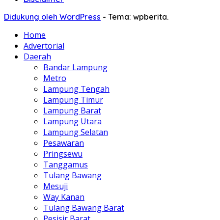
Didukung oleh WordPress
-
Tema: wpberita.
Home
Advertorial
Daerah
Bandar Lampung
Metro
Lampung Tengah
Lampung Timur
Lampung Barat
Lampung Utara
Lampung Selatan
Pesawaran
Pringsewu
Tanggamus
Tulang Bawang
Mesuji
Way Kanan
Tulang Bawang Barat
Pesisir Barat