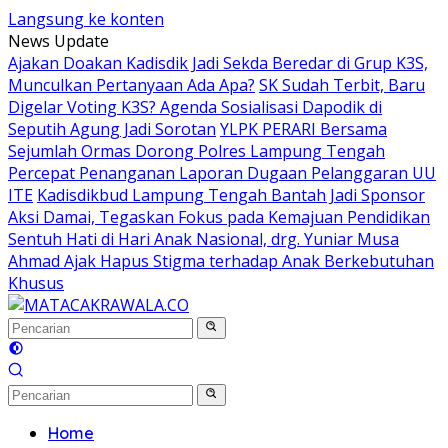
Langsung ke konten
News Update
Ajakan Doakan Kadisdik Jadi Sekda Beredar di Grup K3S,
Munculkan Pertanyaan Ada Apa?
SK Sudah Terbit, Baru
Digelar Voting K3S? Agenda Sosialisasi Dapodik di
Seputih Agung Jadi Sorotan
YLPK PERARI Bersama
Sejumlah Ormas Dorong Polres Lampung Tengah
Percepat Penanganan Laporan Dugaan Pelanggaran UU
ITE
Kadisdikbud Lampung Tengah Bantah Jadi Sponsor
Aksi Damai, Tegaskan Fokus pada Kemajuan Pendidikan
Sentuh Hati di Hari Anak Nasional, drg. Yuniar Musa
Ahmad Ajak Hapus Stigma terhadap Anak Berkebutuhan
Khusus
Home