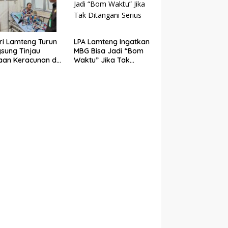
ri Lamteng Turun
LPA Lamteng Ingatkan
sung Tinjau
MBG Bisa Jadi “Bom
an Keracunan di
Waktu” Jika Tak
Negeri 1 Punggur
Ditangani Serius