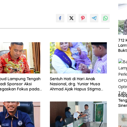
712 
Lamt
Bukt
Berh
Eko
kbud Lampung Tengah
Sentuh Hati di Hari Anak
adi Sponsor Aksi
Nasional, drg. Yuniar Musa
Tegaskan Fokus pada
Ahmad Ajak Hapus Stigma
n Pendidikan
terhadap Anak Berkebutuhan
Bap
Khusus
Teng
Sine
Doro
PAD