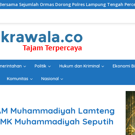
as Dorong Polres Lampung Tengah Percepat Penanganan Lapor
merintahan
Politik
Hukum dan Kriminal
Ekonomi Bi
Komunitas
Nasional
HAM Muhammadiyah Lamteng
i SMK Muhammadiyah Seputih