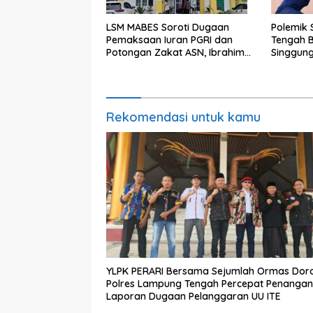
LSM MABES Soroti Dugaan
Polemik
Pemaksaan Iuran PGRI dan
Tengah B
Potongan Zakat ASN, Ibrahim
Singgun
Nyerupa: Jangan Berlindung di
Maladmin
Balik Jabatan
Rekomendasi untuk kamu
YLPK PERARI Bersama Sejumlah Ormas Dor
Polres Lampung Tengah Percepat Penanga
Laporan Dugaan Pelanggaran UU ITE