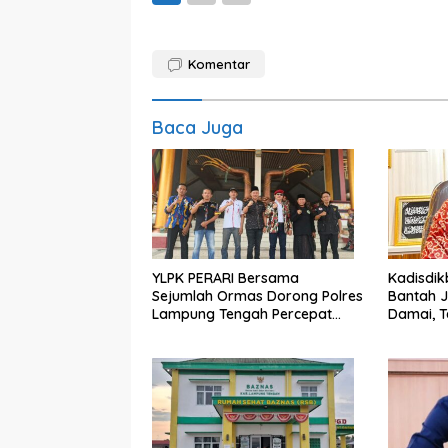
Komentar
Baca Juga
YLPK PERARI Bersama
Kadisdi
Sejumlah Ormas Dorong Polres
Bantah J
Lampung Tengah Percepat
Damai, 
Penanganan Laporan Dugaan
Kemajua
Pelanggaran UU ITE