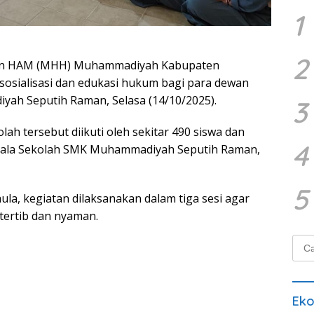
1
2
an HAM (MHH) Muhammadiyah Kabupaten
osialisasi dan edukasi hukum bagi para dewan
yah Seputih Raman, Selasa (14/10/2025).
3
ah tersebut diikuti oleh sekitar 490 siswa dan
4
 Kepala Sekolah SMK Muhammadiyah Seputih Raman,
5
la, kegiatan dilaksanakan dalam tiga sesi agar
tertib dan nyaman.
Cari
untu
Ek