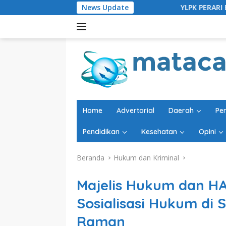
Langsung
News Update
YLPK PERARI Bersama Sejumlah Orm
ke
konten
Home
Advertorial
Daerah
Pe
Pendidikan
Kesehatan
Opini
Beranda
Hukum dan Kriminal
Majelis Hukum dan 
Sosialisasi Hukum d
Raman