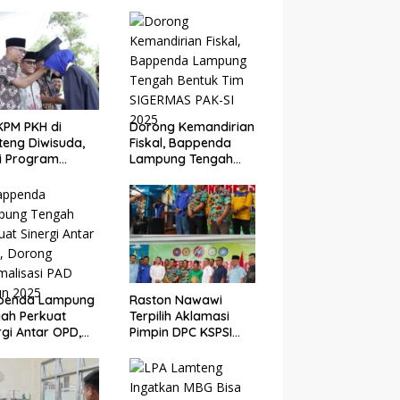
KPM PKH di
Dorong Kemandirian
eng Diwisuda,
Fiskal, Bappenda
i Program
Lampung Tengah
asil Angkat
Bentuk Tim SIGERMAS
nomi Warga
PAK-SI 2025
penda Lampung
Raston Nawawi
ah Perkuat
Terpilih Aklamasi
rgi Antar OPD,
Pimpin DPC KSPSI
ng Optimalisasi
Lampung Tengah,
 Tahun 2025
Siap Perjuangkan
Kesejahteraan Buruh