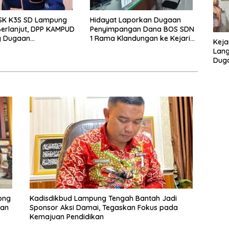
 SK K3S SD Lampung
Hidayat Laporkan Dugaan
erlanjut, DPP KAMPUD
Penyimpangan Dana BOS SDN
g Dugaan
1 Rama Klandungan ke Kejari
Keja
istrasi
Lamteng
Lang
Duga
SMA 
ong
Kadisdikbud Lampung Tengah Bantah Jadi
nan
Sponsor Aksi Damai, Tegaskan Fokus pada
Kemajuan Pendidikan