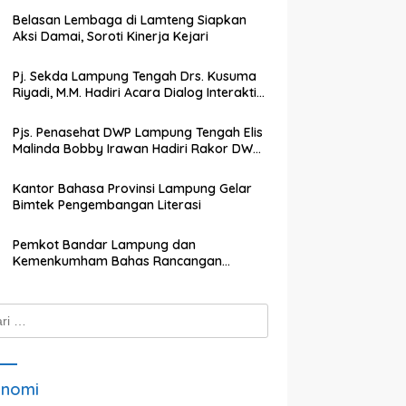
Belasan Lembaga di Lamteng Siapkan
Aksi Damai, Soroti Kinerja Kejari
Pj. Sekda Lampung Tengah Drs. Kusuma
Riyadi, M.M. Hadiri Acara Dialog Interaktif
dengan TVRI Lampung
Pjs. Penasehat DWP Lampung Tengah Elis
Malinda Bobby Irawan Hadiri Rakor DWP
Kabupaten Lampung Tengah
Kantor Bahasa Provinsi Lampung Gelar
Bimtek Pengembangan Literasi
Pemkot Bandar Lampung dan
Kemenkumham Bahas Rancangan
Perwali Tentang Tanah dan Bangunan
k:
onomi