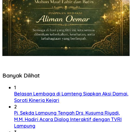
Banyak Dilihat
1
Belasan Lembaga di Lamteng Siapkan Aksi Damai,
Soroti Kinerja Kejari
2
Pj. Sekda Lampung Tengah Drs. Kusuma Riyadi,
M.M. Hadiri Acara Dialog Interaktif dengan TVRI
Lampung