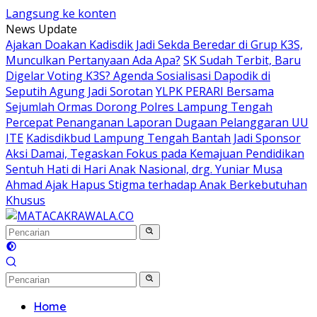
Langsung ke konten
News Update
Ajakan Doakan Kadisdik Jadi Sekda Beredar di Grup K3S,
Munculkan Pertanyaan Ada Apa?
SK Sudah Terbit, Baru
Digelar Voting K3S? Agenda Sosialisasi Dapodik di
Seputih Agung Jadi Sorotan
YLPK PERARI Bersama
Sejumlah Ormas Dorong Polres Lampung Tengah
Percepat Penanganan Laporan Dugaan Pelanggaran UU
ITE
Kadisdikbud Lampung Tengah Bantah Jadi Sponsor
Aksi Damai, Tegaskan Fokus pada Kemajuan Pendidikan
Sentuh Hati di Hari Anak Nasional, drg. Yuniar Musa
Ahmad Ajak Hapus Stigma terhadap Anak Berkebutuhan
Khusus
Home