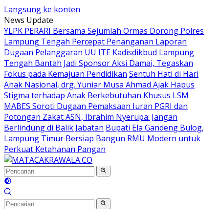
Langsung ke konten
News Update
YLPK PERARI Bersama Sejumlah Ormas Dorong Polres
Lampung Tengah Percepat Penanganan Laporan
Dugaan Pelanggaran UU ITE
Kadisdikbud Lampung
Tengah Bantah Jadi Sponsor Aksi Damai, Tegaskan
Fokus pada Kemajuan Pendidikan
Sentuh Hati di Hari
Anak Nasional, drg. Yuniar Musa Ahmad Ajak Hapus
Stigma terhadap Anak Berkebutuhan Khusus
LSM
MABES Soroti Dugaan Pemaksaan Iuran PGRI dan
Potongan Zakat ASN, Ibrahim Nyerupa: Jangan
Berlindung di Balik Jabatan
Bupati Ela Gandeng Bulog,
Lampung Timur Bersiap Bangun RMU Modern untuk
Perkuat Ketahanan Pangan