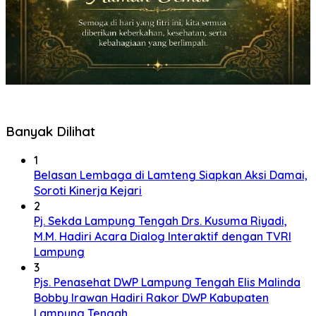
Banyak Dilihat
1
Belasan Lembaga di Lamteng Siapkan Aksi Damai,
Soroti Kinerja Kejari
2
Pj. Sekda Lampung Tengah Drs. Kusuma Riyadi,
M.M. Hadiri Acara Dialog Interaktif dengan TVRI
Lampung
3
Pjs. Penasehat DWP Lampung Tengah Elis Malinda
Bobby Irawan Hadiri Rakor DWP Kabupaten
Lampung Tengah