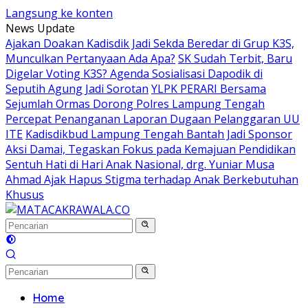
Langsung ke konten
News Update
Ajakan Doakan Kadisdik Jadi Sekda Beredar di Grup K3S,
Munculkan Pertanyaan Ada Apa?
SK Sudah Terbit, Baru
Digelar Voting K3S? Agenda Sosialisasi Dapodik di
Seputih Agung Jadi Sorotan
YLPK PERARI Bersama
Sejumlah Ormas Dorong Polres Lampung Tengah
Percepat Penanganan Laporan Dugaan Pelanggaran UU
ITE
Kadisdikbud Lampung Tengah Bantah Jadi Sponsor
Aksi Damai, Tegaskan Fokus pada Kemajuan Pendidikan
Sentuh Hati di Hari Anak Nasional, drg. Yuniar Musa
Ahmad Ajak Hapus Stigma terhadap Anak Berkebutuhan
Khusus
Home