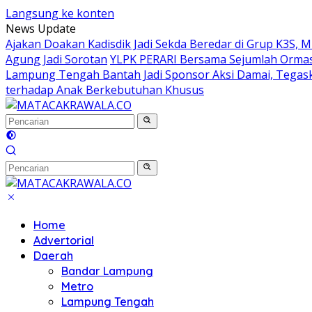
Langsung ke konten
News Update
Ajakan Doakan Kadisdik Jadi Sekda Beredar di Grup K3S, 
Agung Jadi Sorotan
YLPK PERARI Bersama Sejumlah Orma
Lampung Tengah Bantah Jadi Sponsor Aksi Damai, Tegas
terhadap Anak Berkebutuhan Khusus
Home
Advertorial
Daerah
Bandar Lampung
Metro
Lampung Tengah