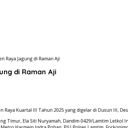
n Raya Jagung di Raman Aji
ng di Raman Aji
ya Kuartal III Tahun 2025 yang digelar di Dusun III, Des
g Timur, Ela Siti Nuryamah, Dandim 0429/Lamtim Letkol Inf.
ng Metro Harmein Indra Pohan, PJU Polres Lamtim, Forkopi