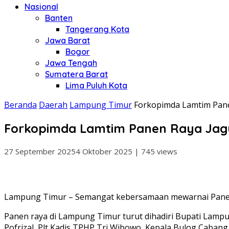
Nasional
Banten
Tangerang Kota
Jawa Barat
Bogor
Jawa Tengah
Sumatera Barat
Lima Puluh Kota
Beranda
Daerah
Lampung Timur
Forkopimda Lamtim Pane
Forkopimda Lamtim Panen Raya Jagu
27 September 2025
4 Oktober 2025
|
745 views
Lampung Timur – Semangat kebersamaan mewarnai Panen Ra
Panen raya di Lampung Timur turut dihadiri Bupati Lampun
Pofrizal, Plt Kadis TPHP Tri Wibowo, Kepala Bulog Caba