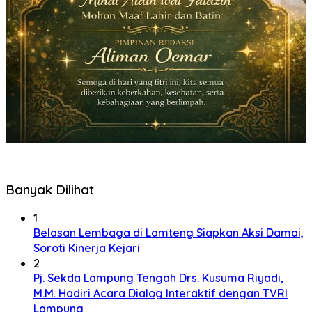
Banyak Dilihat
1
Belasan Lembaga di Lamteng Siapkan Aksi Damai,
Soroti Kinerja Kejari
2
Pj. Sekda Lampung Tengah Drs. Kusuma Riyadi,
M.M. Hadiri Acara Dialog Interaktif dengan TVRI
Lampung