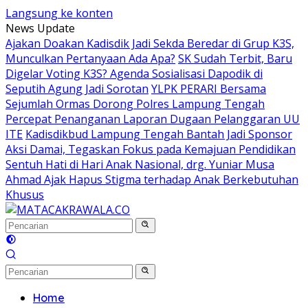
Langsung ke konten
News Update
Ajakan Doakan Kadisdik Jadi Sekda Beredar di Grup K3S,
Munculkan Pertanyaan Ada Apa?
SK Sudah Terbit, Baru
Digelar Voting K3S? Agenda Sosialisasi Dapodik di
Seputih Agung Jadi Sorotan
YLPK PERARI Bersama
Sejumlah Ormas Dorong Polres Lampung Tengah
Percepat Penanganan Laporan Dugaan Pelanggaran UU
ITE
Kadisdikbud Lampung Tengah Bantah Jadi Sponsor
Aksi Damai, Tegaskan Fokus pada Kemajuan Pendidikan
Sentuh Hati di Hari Anak Nasional, drg. Yuniar Musa
Ahmad Ajak Hapus Stigma terhadap Anak Berkebutuhan
Khusus
Home