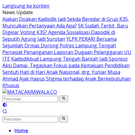
Langsung ke konten
News Update
Ajakan Doakan Kadisdik Jadi Sekda Beredar di Grup K3S,
Munculkan Pertanyaan Ada Apa?
SK Sudah Terbit, Baru
Digelar Voting K3S? Agenda Sosialisasi Dapodik di
Seputih Agung Jadi Sorotan
YLPK PERARI Bersama
Sejumlah Ormas Dorong Polres Lampung Tengah
Percepat Penanganan Laporan Dugaan Pelanggaran UU
ITE
Kadisdikbud Lampung Tengah Bantah Jadi Sponsor
Aksi Damai, Tegaskan Fokus pada Kemajuan Pendidikan
Sentuh Hati di Hari Anak Nasional, drg. Yuniar Musa
Ahmad Ajak Hapus Stigma terhadap Anak Berkebutuhan
Khusus
Home