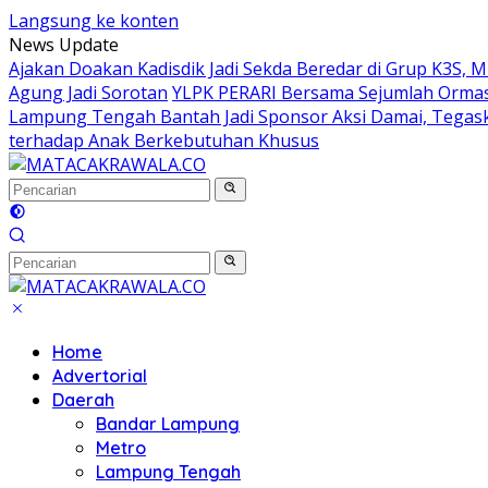
Langsung ke konten
News Update
Ajakan Doakan Kadisdik Jadi Sekda Beredar di Grup K3S, 
Agung Jadi Sorotan
YLPK PERARI Bersama Sejumlah Orma
Lampung Tengah Bantah Jadi Sponsor Aksi Damai, Tegas
terhadap Anak Berkebutuhan Khusus
Home
Advertorial
Daerah
Bandar Lampung
Metro
Lampung Tengah