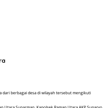
ra
ari berbagai desa di wilayah tersebut mengikuti
aman Utara Suparman, Kapolsek Raman Utara AKP Sunaryo,