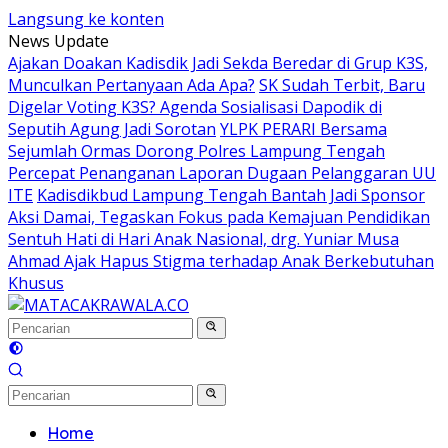
Langsung ke konten
News Update
Ajakan Doakan Kadisdik Jadi Sekda Beredar di Grup K3S,
Munculkan Pertanyaan Ada Apa?
SK Sudah Terbit, Baru
Digelar Voting K3S? Agenda Sosialisasi Dapodik di
Seputih Agung Jadi Sorotan
YLPK PERARI Bersama
Sejumlah Ormas Dorong Polres Lampung Tengah
Percepat Penanganan Laporan Dugaan Pelanggaran UU
ITE
Kadisdikbud Lampung Tengah Bantah Jadi Sponsor
Aksi Damai, Tegaskan Fokus pada Kemajuan Pendidikan
Sentuh Hati di Hari Anak Nasional, drg. Yuniar Musa
Ahmad Ajak Hapus Stigma terhadap Anak Berkebutuhan
Khusus
Home