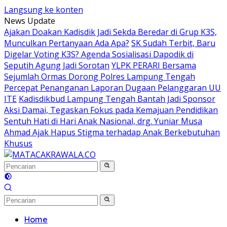
Langsung ke konten
News Update
Ajakan Doakan Kadisdik Jadi Sekda Beredar di Grup K3S,
Munculkan Pertanyaan Ada Apa?
SK Sudah Terbit, Baru
Digelar Voting K3S? Agenda Sosialisasi Dapodik di
Seputih Agung Jadi Sorotan
YLPK PERARI Bersama
Sejumlah Ormas Dorong Polres Lampung Tengah
Percepat Penanganan Laporan Dugaan Pelanggaran UU
ITE
Kadisdikbud Lampung Tengah Bantah Jadi Sponsor
Aksi Damai, Tegaskan Fokus pada Kemajuan Pendidikan
Sentuh Hati di Hari Anak Nasional, drg. Yuniar Musa
Ahmad Ajak Hapus Stigma terhadap Anak Berkebutuhan
Khusus
Home