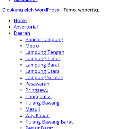
Didukung oleh WordPress
-
Tema: wpberita.
Home
Advertorial
Daerah
Bandar Lampung
Metro
Lampung Tengah
Lampung Timur
Lampung Barat
Lampung Utara
Lampung Selatan
Pesawaran
Pringsewu
Tanggamus
Tulang Bawang
Mesuji
Way Kanan
Tulang Bawang Barat
Pesisir Barat