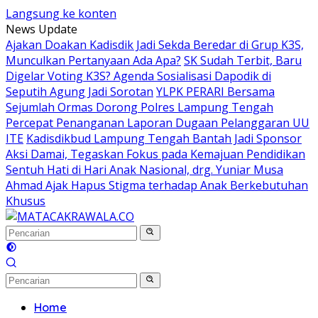
Langsung ke konten
News Update
Ajakan Doakan Kadisdik Jadi Sekda Beredar di Grup K3S,
Munculkan Pertanyaan Ada Apa?
SK Sudah Terbit, Baru
Digelar Voting K3S? Agenda Sosialisasi Dapodik di
Seputih Agung Jadi Sorotan
YLPK PERARI Bersama
Sejumlah Ormas Dorong Polres Lampung Tengah
Percepat Penanganan Laporan Dugaan Pelanggaran UU
ITE
Kadisdikbud Lampung Tengah Bantah Jadi Sponsor
Aksi Damai, Tegaskan Fokus pada Kemajuan Pendidikan
Sentuh Hati di Hari Anak Nasional, drg. Yuniar Musa
Ahmad Ajak Hapus Stigma terhadap Anak Berkebutuhan
Khusus
Home