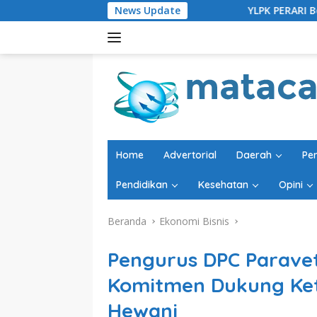
Langsung
YLPK PERARI Bersama Sejumlah Ormas Do
News Update
ke
konten
Home
Advertorial
Daerah
Pe
Pendidikan
Kesehatan
Opini
Beranda
Ekonomi Bisnis
Pengurus DPC Parave
Komitmen Dukung Ke
Hewani