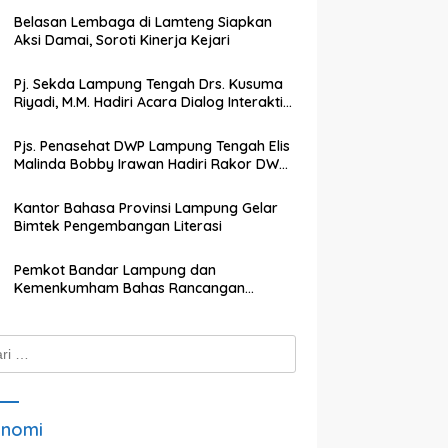
Belasan Lembaga di Lamteng Siapkan
Aksi Damai, Soroti Kinerja Kejari
Pj. Sekda Lampung Tengah Drs. Kusuma
Riyadi, M.M. Hadiri Acara Dialog Interaktif
dengan TVRI Lampung
Pjs. Penasehat DWP Lampung Tengah Elis
Malinda Bobby Irawan Hadiri Rakor DWP
Kabupaten Lampung Tengah
Kantor Bahasa Provinsi Lampung Gelar
Bimtek Pengembangan Literasi
Pemkot Bandar Lampung dan
Kemenkumham Bahas Rancangan
Perwali Tentang Tanah dan Bangunan
k:
onomi