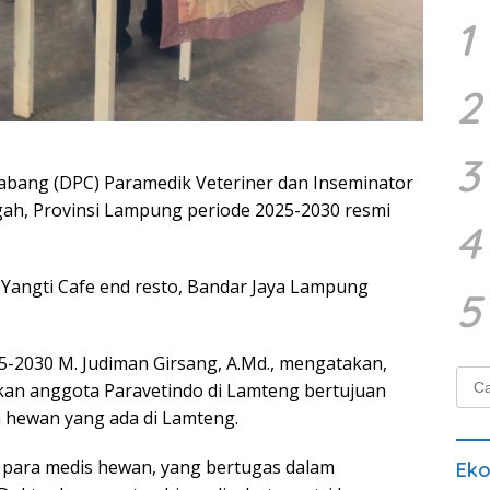
1
2
3
ang (DPC) Paramedik Veteriner dan Inseminator
ah, Provinsi Lampung periode 2025-2030 resmi
4
 Yangti Cafe end resto, Bandar Jaya Lampung
5
5-2030 M. Judiman Girsang, A.Md., mengatakan,
Cari
an anggota Paravetindo di Lamteng bertujuan
untu
 hewan yang ada di Lamteng.
para medis hewan, yang bertugas dalam
Ek