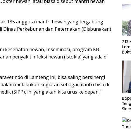
okter hewan, atau biasa disebut mantri hewan
yak 185 anggota mantri hewan yang tergabung
 di Dinas Perkebunan dan Peternakan (Disbunakan)
712 
Lamt
i kesehatan hewan, Inseminasi, program KB
Bukt
nan penyakit infeksi hewan (istokia) yang ada di
Berh
Eko
avetindo di Lamteng ini, bisa saling bersinergi
 dalam melakukan kegiatan sebagai mantri bisa di
dik (SIPP), ini yang akan kita urus ke depan,”
Bap
Teng
Sine
Doro
PAD