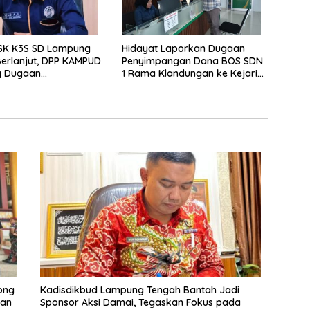
 SK K3S SD Lampung
Hidayat Laporkan Dugaan
erlanjut, DPP KAMPUD
Penyimpangan Dana BOS SDN
g Dugaan
1 Rama Klandungan ke Kejari
istrasi
Lamteng
ong
Kadisdikbud Lampung Tengah Bantah Jadi
nan
Sponsor Aksi Damai, Tegaskan Fokus pada