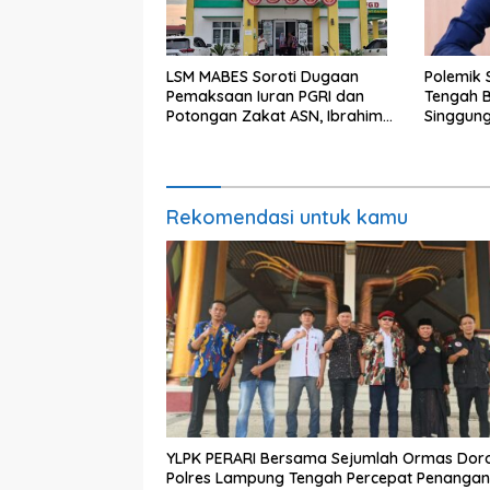
LSM MABES Soroti Dugaan
Polemik
Pemaksaan Iuran PGRI dan
Tengah B
Potongan Zakat ASN, Ibrahim
Singgun
Nyerupa: Jangan Berlindung di
Maladmin
Balik Jabatan
Rekomendasi untuk kamu
YLPK PERARI Bersama Sejumlah Ormas Dor
Polres Lampung Tengah Percepat Penanga