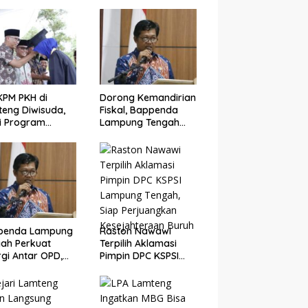
KPM PKH di
Dorong Kemandirian
eng Diwisuda,
Fiskal, Bappenda
i Program
Lampung Tengah
asil Angkat
Bentuk Tim SIGERMAS
nomi Warga
PAK-SI 2025
penda Lampung
Raston Nawawi
ah Perkuat
Terpilih Aklamasi
rgi Antar OPD,
Pimpin DPC KSPSI
ng Optimalisasi
Lampung Tengah,
 Tahun 2025
Siap Perjuangkan
Kesejahteraan Buruh