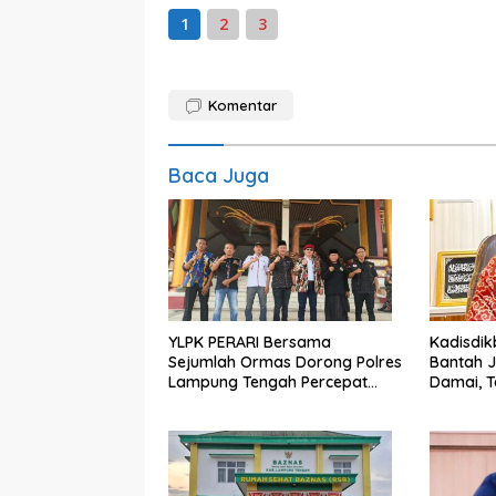
1
2
3
Komentar
Baca Juga
YLPK PERARI Bersama
Kadisdi
Sejumlah Ormas Dorong Polres
Bantah J
Lampung Tengah Percepat
Damai, 
Penanganan Laporan Dugaan
Kemajua
Pelanggaran UU ITE