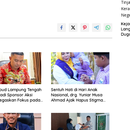
Keja
Lang
Duga
SMA 
kbud Lampung Tengah
Sentuh Hati di Hari Anak
adi Sponsor Aksi
Nasional, drg. Yuniar Musa
Tegaskan Fokus pada
Ahmad Ajak Hapus Stigma
n Pendidikan
terhadap Anak Berkebutuhan
Khusus