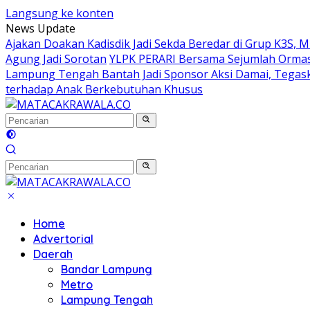
Langsung ke konten
News Update
Ajakan Doakan Kadisdik Jadi Sekda Beredar di Grup K3S, 
Agung Jadi Sorotan
YLPK PERARI Bersama Sejumlah Orma
Lampung Tengah Bantah Jadi Sponsor Aksi Damai, Tegas
terhadap Anak Berkebutuhan Khusus
Home
Advertorial
Daerah
Bandar Lampung
Metro
Lampung Tengah