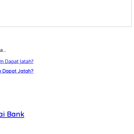
ga…
m Dapat Jatah?
ai Bank