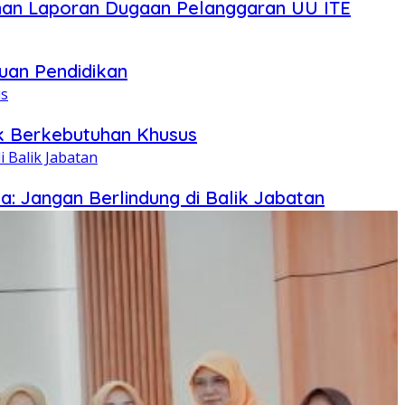
an Laporan Dugaan Pelanggaran UU ITE
uan Pendidikan
ak Berkebutuhan Khusus
 Jangan Berlindung di Balik Jabatan