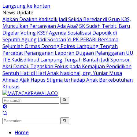
Langsung ke konten
News Update
Ajakan Doakan Kadisdik Jadi Sekda Beredar di Grup K3S,
Munculkan Pertanyaan Ada Apa?
SK Sudah Terbit, Baru
Digelar Voting K3S? Agenda Sosialisasi Dapodik di
Seputih Agung Jadi Sorotan
YLPK PERARI Bersama
Sejumlah Ormas Dorong Polres Lampung Tengah
Percepat Penanganan Laporan Dugaan Pelanggaran UU
ITE
Kadisdikbud Lampung Tengah Bantah Jadi Sponsor
Aksi Damai, Tegaskan Fokus pada Kemajuan Pendidikan
Sentuh Hati di Hari Anak Nasional, drg. Yuniar Musa
Ahmad Ajak Hapus Stigma terhadap Anak Berkebutuhan
Khusus
Home