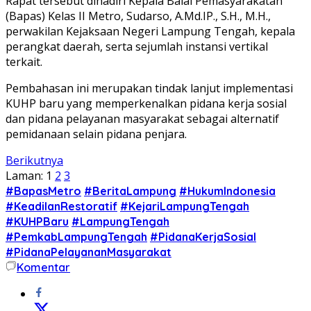
Rapat tersebut dihadiri Kepala Balai Pemasyarakatan
(Bapas) Kelas II Metro, Sudarso, A.Md.IP., S.H., M.H.,
perwakilan Kejaksaan Negeri Lampung Tengah, kepala
perangkat daerah, serta sejumlah instansi vertikal
terkait.
Pembahasan ini merupakan tindak lanjut implementasi
KUHP baru yang memperkenalkan pidana kerja sosial
dan pidana pelayanan masyarakat sebagai alternatif
pemidanaan selain pidana penjara.
Berikutnya
Laman:
1
2
3
#BapasMetro
#BeritaLampung
#HukumIndonesia
#KeadilanRestoratif
#KejariLampungTengah
#KUHPBaru
#LampungTengah
#PemkabLampungTengah
#PidanaKerjaSosial
#PidanaPelayananMasyarakat
Komentar