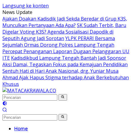
Langsung ke konten
News Update
Ajakan Doakan Kadisdik Jadi Sekda Beredar di Grup K3S,
Munculkan Pertanyaan Ada Apa?
SK Sudah Terbit, Baru
Digelar Voting K3S? Agenda Sosialisasi Dapodik di
Seputih Agung Jadi Sorotan
YLPK PERARI Bersama
Sejumlah Ormas Dorong Polres Lampung Tengah
Percepat Penanganan Laporan Dugaan Pelanggaran UU
ITE
Kadisdikbud Lampung Tengah Bantah Jadi Sponsor
Aksi Damai, Tegaskan Fokus pada Kemajuan Pendidikan
Sentuh Hati di Hari Anak Nasional, drg. Yuniar Musa
Ahmad Ajak Hapus Stigma terhadap Anak Berkebutuhan
Khusus
Home