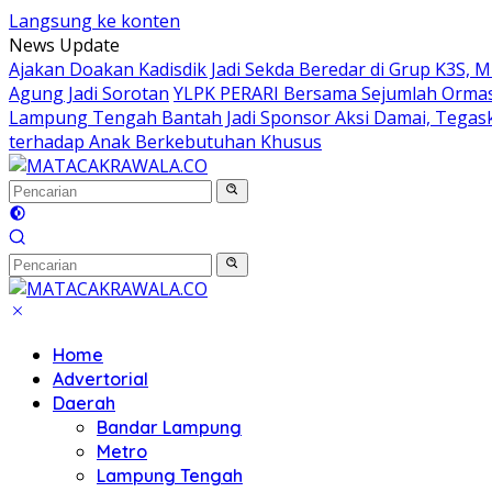
Langsung ke konten
News Update
Ajakan Doakan Kadisdik Jadi Sekda Beredar di Grup K3S, 
Agung Jadi Sorotan
YLPK PERARI Bersama Sejumlah Orma
Lampung Tengah Bantah Jadi Sponsor Aksi Damai, Tegas
terhadap Anak Berkebutuhan Khusus
Home
Advertorial
Daerah
Bandar Lampung
Metro
Lampung Tengah