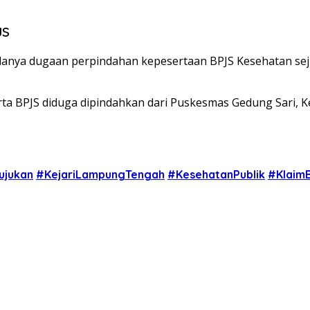
JS
anya dugaan perpindahan kepesertaan BPJS Kesehatan sejuml
ta BPJS diduga dipindahkan dari Puskesmas Gedung Sari, 
ujukan
#KejariLampungTengah
#KesehatanPublik
#KlaimB