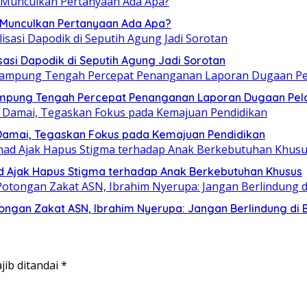
, Munculkan Pertanyaan Ada Apa?
sasi Dapodik di Seputih Agung Jadi Sorotan
ampung Tengah Percepat Penanganan Laporan Dugaan Pel
Damai, Tegaskan Fokus pada Kemajuan Pendidikan
mad Ajak Hapus Stigma terhadap Anak Berkebutuhan Khusus
ngan Zakat ASN, Ibrahim Nyerupa: Jangan Berlindung di B
jib ditandai
*