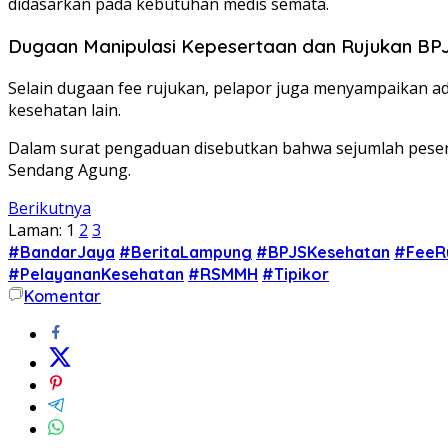
didasarkan pada kebutuhan medis semata.
Dugaan Manipulasi Kepesertaan dan Rujukan BP
Selain dugaan fee rujukan, pelapor juga menyampaikan ad
kesehatan lain.
Dalam surat pengaduan disebutkan bahwa sejumlah peser
Sendang Agung.
Berikutnya
Laman:
1
2
3
#BandarJaya
#BeritaLampung
#BPJSKesehatan
#FeeR
#PelayananKesehatan
#RSMMH
#Tipikor
Komentar