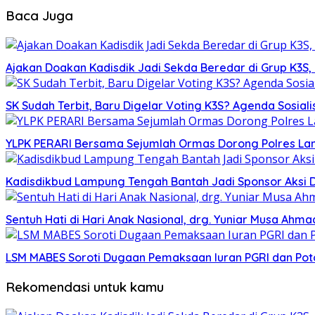
Baca Juga
Ajakan Doakan Kadisdik Jadi Sekda Beredar di Grup K3S
SK Sudah Terbit, Baru Digelar Voting K3S? Agenda Sosiali
YLPK PERARI Bersama Sejumlah Ormas Dorong Polres L
Kadisdikbud Lampung Tengah Bantah Jadi Sponsor Aksi 
Sentuh Hati di Hari Anak Nasional, drg. Yuniar Musa Ah
LSM MABES Soroti Dugaan Pemaksaan Iuran PGRI dan Poto
Rekomendasi untuk kamu