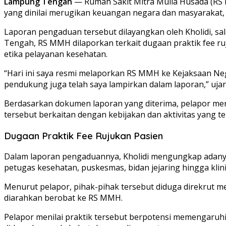
Lampung Tengah
— Rumah Sakit Mitra Mulia Husada (RS 
yang dinilai merugikan keuangan negara dan masyarakat, 
Laporan pengaduan tersebut dilayangkan oleh Kholidi, 
Tengah, RS MMH dilaporkan terkait dugaan praktik fee ruj
etika pelayanan kesehatan.
“Hari ini saya resmi melaporkan RS MMH ke Kejaksaan Nege
pendukung juga telah saya lampirkan dalam laporan,” ujar 
Berdasarkan dokumen laporan yang diterima, pelapor me
tersebut berkaitan dengan kebijakan dan aktivitas yang t
Dugaan Praktik Fee Rujukan Pasien
Dalam laporan pengaduannya, Kholidi mengungkap adanya 
petugas kesehatan, puskesmas, bidan jejaring hingga klini
Menurut pelapor, pihak-pihak tersebut diduga direkrut me
diarahkan berobat ke RS MMH.
Pelapor menilai praktik tersebut berpotensi memengaruhi 