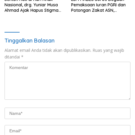
Nasional, drg. Yuniar Musa
Pemaksaan Iuran PGRI dan
Ahmad Ajak Hapus Stigma
Potongan Zakat ASN,
terhadap Anak
Ibrahim Nyerupa: Jangan
Berkebutuhan Khusus
Berlindung di Balik Jabatan
Tinggalkan Balasan
Alamat email Anda tidak akan dipublikasikan.
Ruas yang wajib
ditandai
*