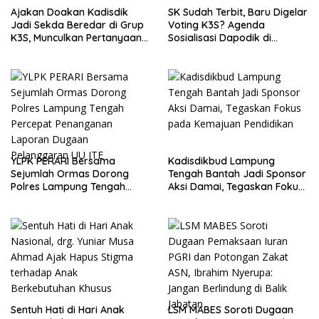
Ajakan Doakan Kadisdik
SK Sudah Terbit, Baru Digelar
Jadi Sekda Beredar di Grup
Voting K3S? Agenda
K3S, Munculkan Pertanyaan
Sosialisasi Dapodik di
Ada Apa?
Seputih Agung Jadi Sorotan
YLPK PERARI Bersama
Kadisdikbud Lampung
Sejumlah Ormas Dorong
Tengah Bantah Jadi Sponsor
Polres Lampung Tengah
Aksi Damai, Tegaskan Fokus
Percepat Penanganan
pada Kemajuan Pendidikan
Laporan Dugaan
Pelanggaran UU ITE
Sentuh Hati di Hari Anak
LSM MABES Soroti Dugaan