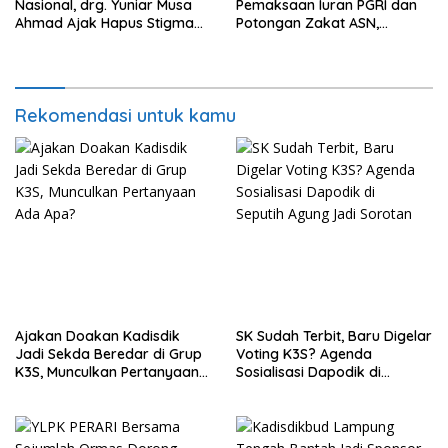
Nasional, drg. Yuniar Musa
Pemaksaan Iuran PGRI dan
Ahmad Ajak Hapus Stigma
Potongan Zakat ASN,
terhadap Anak
Ibrahim Nyerupa: Jangan
Berkebutuhan Khusus
Berlindung di Balik Jabatan
Rekomendasi untuk kamu
Ajakan Doakan Kadisdik
SK Sudah Terbit, Baru Digelar
Jadi Sekda Beredar di Grup
Voting K3S? Agenda
K3S, Munculkan Pertanyaan
Sosialisasi Dapodik di
Ada Apa?
Seputih Agung Jadi Sorotan