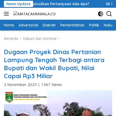
Langsung
 K3S, Munculkan Pertanyaan Ada Apa?
News Update
SK Sudah Terbit, 
ke
konten
Home
Advertorial
Daerah
Pemerintahan
Politik
Hukum 
Beranda
Hukum dan Kriminal
Dugaan Proyek Dinas Pertanian
Lampung Tengah Terbagi antara
Bupati dan Wakil Bupati, Nilai
Capai Rp3 Miliar
2 November 2025
|
1567 Views