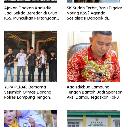
Ajakan Doakan Kadisdik
SK Sudah Terbit, Baru Digelar
Jadi Sekda Beredar di Grup
Voting K3S? Agenda
K3S, Munculkan Pertanyaan
Sosialisasi Dapodik di
Ada Apa?
Seputih Agung Jadi Sorotan
YLPK PERARI Bersama
Kadisdikbud Lampung
Sejumlah Ormas Dorong
Tengah Bantah Jadi Sponsor
Polres Lampung Tengah
Aksi Damai, Tegaskan Fokus
Percepat Penanganan
pada Kemajuan Pendidikan
Laporan Dugaan
Pelanggaran UU ITE