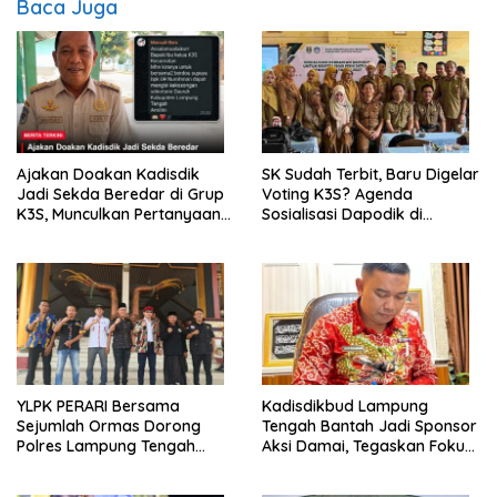
Baca Juga
Ajakan Doakan Kadisdik
SK Sudah Terbit, Baru Digelar
Jadi Sekda Beredar di Grup
Voting K3S? Agenda
K3S, Munculkan Pertanyaan
Sosialisasi Dapodik di
Ada Apa?
Seputih Agung Jadi Sorotan
YLPK PERARI Bersama
Kadisdikbud Lampung
Sejumlah Ormas Dorong
Tengah Bantah Jadi Sponsor
Polres Lampung Tengah
Aksi Damai, Tegaskan Fokus
Percepat Penanganan
pada Kemajuan Pendidikan
Laporan Dugaan