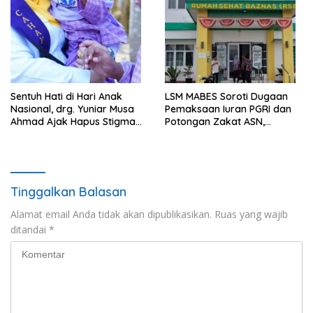
Sentuh Hati di Hari Anak
LSM MABES Soroti Dugaan
Nasional, drg. Yuniar Musa
Pemaksaan Iuran PGRI dan
Ahmad Ajak Hapus Stigma
Potongan Zakat ASN,
terhadap Anak
Ibrahim Nyerupa: Jangan
Berkebutuhan Khusus
Berlindung di Balik Jabatan
Tinggalkan Balasan
Alamat email Anda tidak akan dipublikasikan.
Ruas yang wajib
ditandai
*