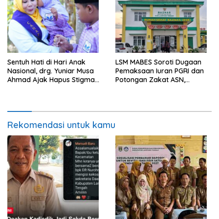
Pelanggaran UU ITE
Sentuh Hati di Hari Anak
LSM MABES Soroti Dugaan
Nasional, drg. Yuniar Musa
Pemaksaan Iuran PGRI dan
Ahmad Ajak Hapus Stigma
Potongan Zakat ASN,
terhadap Anak
Ibrahim Nyerupa: Jangan
Berkebutuhan Khusus
Berlindung di Balik Jabatan
Rekomendasi untuk kamu