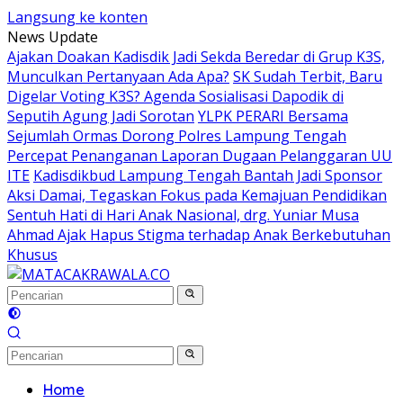
Langsung ke konten
News Update
Ajakan Doakan Kadisdik Jadi Sekda Beredar di Grup K3S,
Munculkan Pertanyaan Ada Apa?
SK Sudah Terbit, Baru
Digelar Voting K3S? Agenda Sosialisasi Dapodik di
Seputih Agung Jadi Sorotan
YLPK PERARI Bersama
Sejumlah Ormas Dorong Polres Lampung Tengah
Percepat Penanganan Laporan Dugaan Pelanggaran UU
ITE
Kadisdikbud Lampung Tengah Bantah Jadi Sponsor
Aksi Damai, Tegaskan Fokus pada Kemajuan Pendidikan
Sentuh Hati di Hari Anak Nasional, drg. Yuniar Musa
Ahmad Ajak Hapus Stigma terhadap Anak Berkebutuhan
Khusus
Home