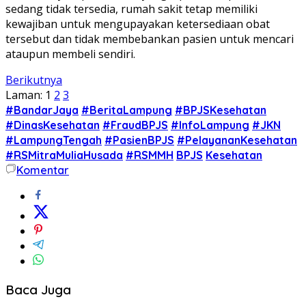
sedang tidak tersedia, rumah sakit tetap memiliki
kewajiban untuk mengupayakan ketersediaan obat
tersebut dan tidak membebankan pasien untuk mencari
ataupun membeli sendiri.
Berikutnya
Laman:
1
2
3
#BandarJaya
#BeritaLampung
#BPJSKesehatan
#DinasKesehatan
#FraudBPJS
#InfoLampung
#JKN
#LampungTengah
#PasienBPJS
#PelayananKesehatan
#RSMitraMuliaHusada
#RSMMH
BPJS
Kesehatan
Komentar
Baca Juga