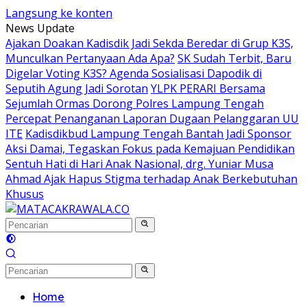
Langsung ke konten
News Update
Ajakan Doakan Kadisdik Jadi Sekda Beredar di Grup K3S,
Munculkan Pertanyaan Ada Apa?
SK Sudah Terbit, Baru
Digelar Voting K3S? Agenda Sosialisasi Dapodik di
Seputih Agung Jadi Sorotan
YLPK PERARI Bersama
Sejumlah Ormas Dorong Polres Lampung Tengah
Percepat Penanganan Laporan Dugaan Pelanggaran UU
ITE
Kadisdikbud Lampung Tengah Bantah Jadi Sponsor
Aksi Damai, Tegaskan Fokus pada Kemajuan Pendidikan
Sentuh Hati di Hari Anak Nasional, drg. Yuniar Musa
Ahmad Ajak Hapus Stigma terhadap Anak Berkebutuhan
Khusus
Home