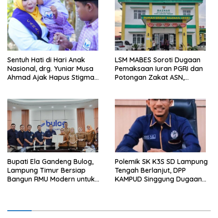
Pelanggaran UU ITE
Sentuh Hati di Hari Anak
LSM MABES Soroti Dugaan
Nasional, drg. Yuniar Musa
Pemaksaan Iuran PGRI dan
Ahmad Ajak Hapus Stigma
Potongan Zakat ASN,
terhadap Anak
Ibrahim Nyerupa: Jangan
Berkebutuhan Khusus
Berlindung di Balik Jabatan
Bupati Ela Gandeng Bulog,
Polemik SK K3S SD Lampung
Lampung Timur Bersiap
Tengah Berlanjut, DPP
Bangun RMU Modern untuk
KAMPUD Singgung Dugaan
Perkuat Ketahanan Pangan
Maladministrasi