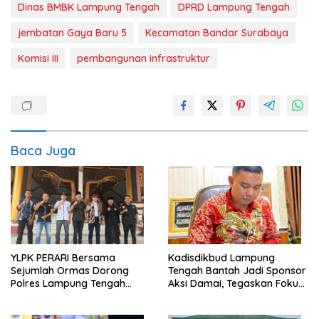
Dinas BMBK Lampung Tengah
DPRD Lampung Tengah
jembatan Gaya Baru 5
Kecamatan Bandar Surabaya
Komisi III
pembangunan infrastruktur
Baca Juga
YLPK PERARI Bersama
Kadisdikbud Lampung
Sejumlah Ormas Dorong
Tengah Bantah Jadi Sponsor
Polres Lampung Tengah
Aksi Damai, Tegaskan Fokus
Percepat Penanganan
pada Kemajuan Pendidikan
Laporan Dugaan