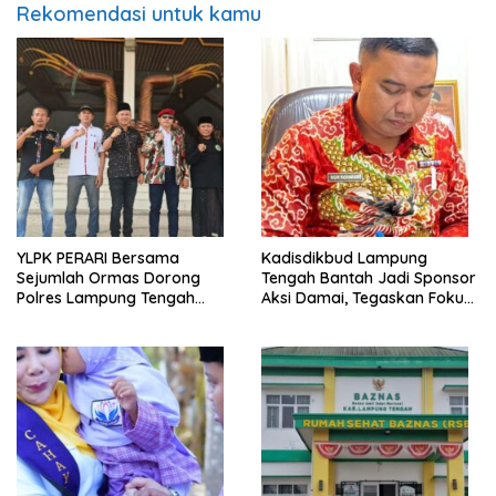
Rekomendasi untuk kamu
YLPK PERARI Bersama
Kadisdikbud Lampung
Sejumlah Ormas Dorong
Tengah Bantah Jadi Sponsor
Polres Lampung Tengah
Aksi Damai, Tegaskan Fokus
Percepat Penanganan
pada Kemajuan Pendidikan
Laporan Dugaan
Pelanggaran UU ITE