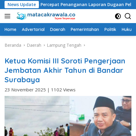
Langsung
ah Percepat Penanganan Laporan Dugaan Pelanggaran UU ITE
News Update
ke
konten
Home
Advertorial
Daerah
Pemerintahan
Politik
Hukum 
Beranda
Daerah
Lampung Tengah
Ketua Komisi III Soroti Pengerjaan
Jembatan Akhir Tahun di Bandar
Surabaya
23 November 2025
|
1102 Views