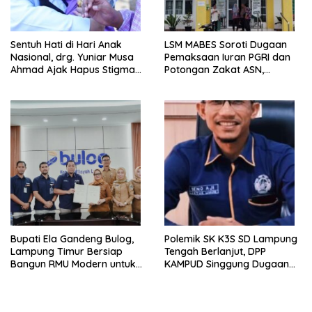
Sentuh Hati di Hari Anak
LSM MABES Soroti Dugaan
Nasional, drg. Yuniar Musa
Pemaksaan Iuran PGRI dan
Ahmad Ajak Hapus Stigma
Potongan Zakat ASN,
terhadap Anak
Ibrahim Nyerupa: Jangan
Berkebutuhan Khusus
Berlindung di Balik Jabatan
Bupati Ela Gandeng Bulog,
Polemik SK K3S SD Lampung
Lampung Timur Bersiap
Tengah Berlanjut, DPP
Bangun RMU Modern untuk
KAMPUD Singgung Dugaan
Perkuat Ketahanan Pangan
Maladministrasi