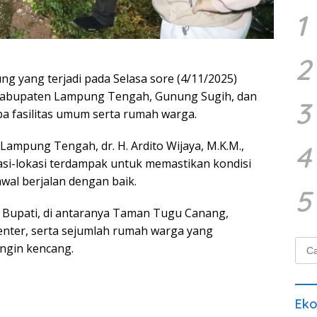
1
2
ng yang terjadi pada Selasa sore (4/11/2025)
a Kabupaten Lampung Tengah, Gunung Sugih, dan
3
 fasilitas umum serta rumah warga.
Lampung Tengah, dr. H. Ardito Wijaya, M.K.M.,
4
asi-lokasi terdampak untuk memastikan kondisi
al berjalan dengan baik.
5
n Bupati, di antaranya Taman Tugu Canang,
enter, serta sejumlah rumah warga yang
Cari
ngin kencang.
untu
Ek