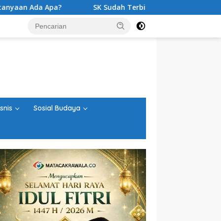
SK Sudah Terbit, Baru Digelar Voting K3S? Agenda Sosialisa
snis
Sosial Budaya