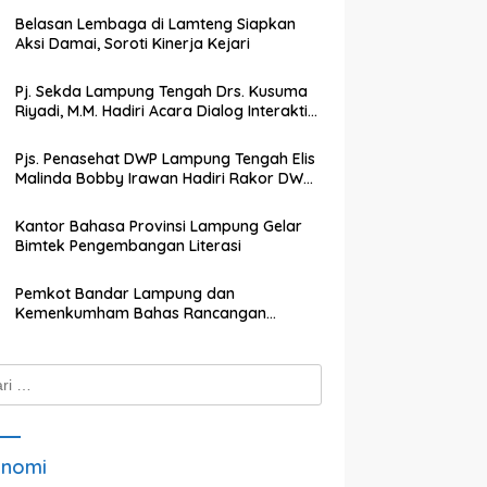
Belasan Lembaga di Lamteng Siapkan
Aksi Damai, Soroti Kinerja Kejari
Pj. Sekda Lampung Tengah Drs. Kusuma
Riyadi, M.M. Hadiri Acara Dialog Interaktif
dengan TVRI Lampung
Pjs. Penasehat DWP Lampung Tengah Elis
Malinda Bobby Irawan Hadiri Rakor DWP
Kabupaten Lampung Tengah
Kantor Bahasa Provinsi Lampung Gelar
Bimtek Pengembangan Literasi
Pemkot Bandar Lampung dan
Kemenkumham Bahas Rancangan
Perwali Tentang Tanah dan Bangunan
k:
onomi