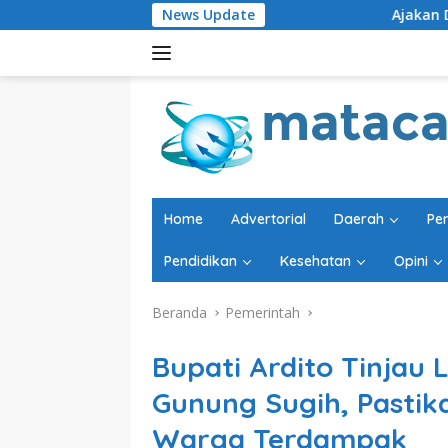
Langsung
News Update
Ajakan Doakan Kadisdik Jadi S
ke
konten
Home
Advertorial
Daerah
Pe
Pendidikan
Kesehatan
Opini
Beranda
Pemerintah
Bupati Ardito Tinjau L
Gunung Sugih, Pasti
Warga Terdampak