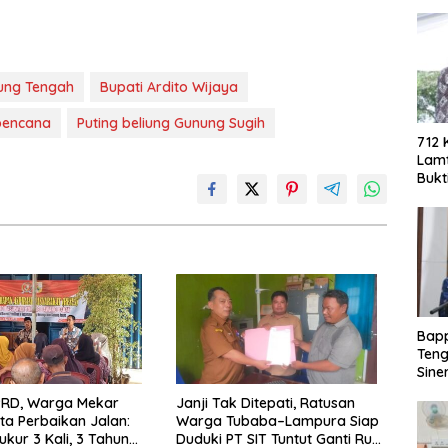
ung Tengah
Bupati Ardito Wijaya
bencana
Puting beliung Gunung Sugih
712 
Lamt
Bukt
Berh
Eko
Bap
Teng
Sine
Doro
PRD, Warga Mekar
Janji Tak Ditepati, Ratusan
PAD
ta Perbaikan Jalan:
Warga Tubaba–Lampura Siap
ukur 3 Kali, 3 Tahun
Duduki PT SIT Tuntut Ganti Rugi