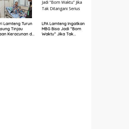
ri Lamteng Turun
LPA Lamteng Ingatkan
sung Tinjau
MBG Bisa Jadi “Bom
an Keracunan di
Waktu” Jika Tak
Negeri 1 Punggur
Ditangani Serius