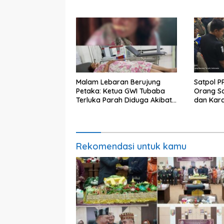
Belum Te
Malam Lebaran Berujung
Satpol P
Petaka: Ketua GWI Tubaba
Orang Sa
Terluka Parah Diduga Akibat
dan Kar
Jalan Rusak
Masih d
Rekomendasi untuk kamu