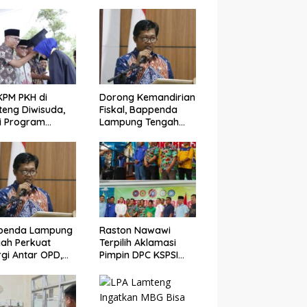
KPM PKH di
Dorong Kemandirian
eng Diwisuda,
Fiskal, Bappenda
i Program
Lampung Tengah
asil Angkat
Bentuk Tim SIGERMAS
nomi Warga
PAK-SI 2025
penda Lampung
Raston Nawawi
ah Perkuat
Terpilih Aklamasi
rgi Antar OPD,
Pimpin DPC KSPSI
ng Optimalisasi
Lampung Tengah,
 Tahun 2025
Siap Perjuangkan
Kesejahteraan Buruh