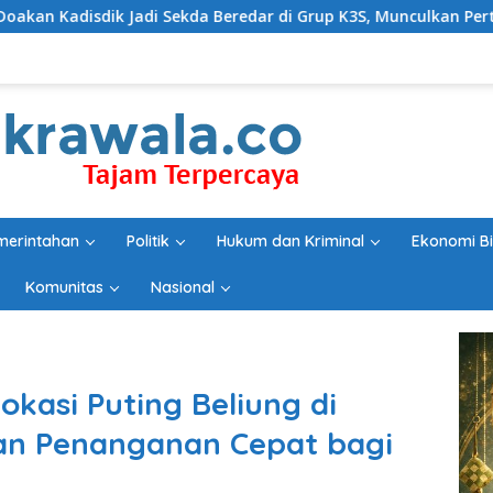
ekda Beredar di Grup K3S, Munculkan Pertanyaan Ada Apa?
merintahan
Politik
Hukum dan Kriminal
Ekonomi Bi
Komunitas
Nasional
okasi Puting Beliung di
kan Penanganan Cepat bagi