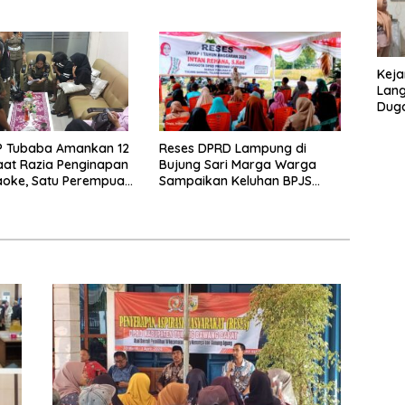
realisasi
Limbah.
Keja
Lang
Duga
SMA 
P Tubaba Amankan 12
Reses DPRD Lampung di
at Razia Penginapan
Bujung Sari Marga Warga
aoke, Satu Perempuan
Sampaikan Keluhan BPJS
i Bawah Umur
hingga Jalan Rusak