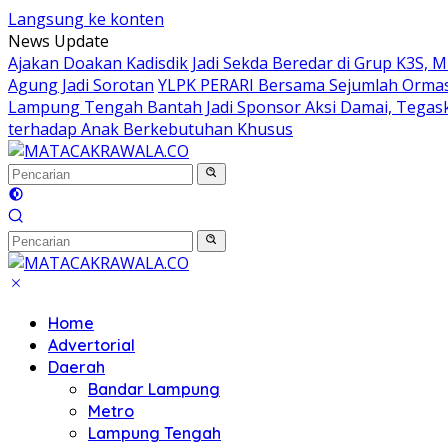
Langsung ke konten
News Update
Ajakan Doakan Kadisdik Jadi Sekda Beredar di Grup K3S, 
Agung Jadi Sorotan
YLPK PERARI Bersama Sejumlah Orma
Lampung Tengah Bantah Jadi Sponsor Aksi Damai, Tegas
terhadap Anak Berkebutuhan Khusus
Home
Advertorial
Daerah
Bandar Lampung
Metro
Lampung Tengah