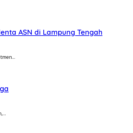
lenta ASN di Lampung Tengah
mitmen…
rga
n,…