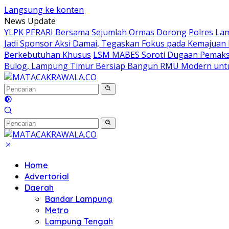
Langsung ke konten
News Update
YLPK PERARI Bersama Sejumlah Ormas Dorong Polres La
Jadi Sponsor Aksi Damai, Tegaskan Fokus pada Kemajuan 
Berkebutuhan Khusus
LSM MABES Soroti Dugaan Pemaksaa
Bulog, Lampung Timur Bersiap Bangun RMU Modern unt
Home
Advertorial
Daerah
Bandar Lampung
Metro
Lampung Tengah