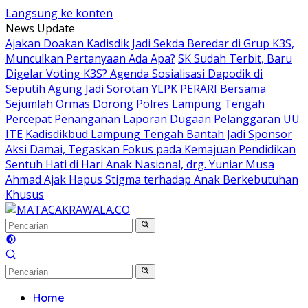
Langsung ke konten
News Update
Ajakan Doakan Kadisdik Jadi Sekda Beredar di Grup K3S,
Munculkan Pertanyaan Ada Apa?
SK Sudah Terbit, Baru
Digelar Voting K3S? Agenda Sosialisasi Dapodik di
Seputih Agung Jadi Sorotan
YLPK PERARI Bersama
Sejumlah Ormas Dorong Polres Lampung Tengah
Percepat Penanganan Laporan Dugaan Pelanggaran UU
ITE
Kadisdikbud Lampung Tengah Bantah Jadi Sponsor
Aksi Damai, Tegaskan Fokus pada Kemajuan Pendidikan
Sentuh Hati di Hari Anak Nasional, drg. Yuniar Musa
Ahmad Ajak Hapus Stigma terhadap Anak Berkebutuhan
Khusus
Home