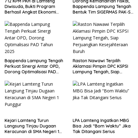
712 KPM PKH di Lamteng
Dorong Kemandirian Fiskal,
Diwisuda, Bukti Program
Bappenda Lampung Tengah
Berhasil Angkat Ekonomi
Bentuk Tim SIGERMAS PAK-SI
Warga
2025
Bappenda Lampung Tengah
Raston Nawawi Terpilih
Perkuat Sinergi Antar OPD,
Aklamasi Pimpin DPC KSPSI
Dorong Optimalisasi PAD
Lampung Tengah, Siap
Tahun 2025
Perjuangkan Kesejahteraan
Buruh
Kejari Lamteng Turun
LPA Lamteng Ingatkan MBG
Langsung Tinjau Dugaan
Bisa Jadi “Bom Waktu” Jika
Keracunan di SMA Negeri 1
Tak Ditangani Serius
Punggur