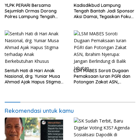
YLPK PERARI Bersama
Kadisdikbud Lampung
Sejumlah Ormas Dorong
Tengah Bantah Jadi Sponsor
Polres Lampung Tengah
Aksi Damai, Tegaskan Fokus
Percepat Penanganan
pada Kemajuan Pendidikan
Laporan Dugaan
Pelanggaran UU ITE
Sentuh Hati di Hari Anak
LSM MABES Soroti Dugaan
Nasional, drg. Yuniar Musa
Pemaksaan Iuran PGRI dan
Ahmad Ajak Hapus Stigma
Potongan Zakat ASN,
terhadap Anak
Ibrahim Nyerupa: Jangan
Berkebutuhan Khusus
Berlindung di Balik Jabatan
Rekomendasi untuk kamu