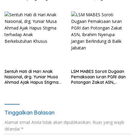
Percepat Penanganan
pada Kemajuan Pendidikan
Laporan Dugaan
Pelanggaran UU ITE
Sentuh Hati di Hari Anak
LSM MABES Soroti Dugaan
Nasional, drg. Yuniar Musa
Pemaksaan Iuran PGRI dan
Ahmad Ajak Hapus Stigma
Potongan Zakat ASN,
terhadap Anak
Ibrahim Nyerupa: Jangan
Berkebutuhan Khusus
Berlindung di Balik Jabatan
Tinggalkan Balasan
Alamat email Anda tidak akan dipublikasikan.
Ruas yang wajib
ditandai
*