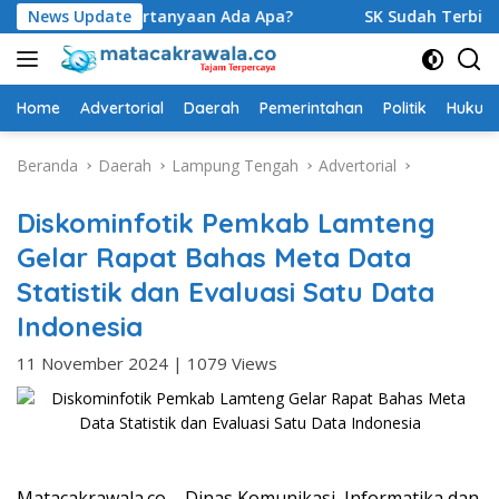
Langsung
ulkan Pertanyaan Ada Apa?
News Update
SK Sudah Terbit, Baru Digel
ke
konten
Home
Advertorial
Daerah
Pemerintahan
Politik
Hukum 
Beranda
Daerah
Lampung Tengah
Advertorial
Diskominfotik Pemkab Lamteng
Gelar Rapat Bahas Meta Data
Statistik dan Evaluasi Satu Data
Indonesia
11 November 2024
|
1079 Views
Matacakrawala.co – Dinas Komunikasi, Informatika dan