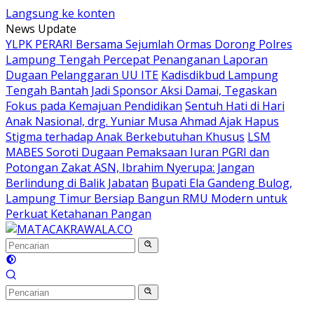
Langsung ke konten
News Update
YLPK PERARI Bersama Sejumlah Ormas Dorong Polres
Lampung Tengah Percepat Penanganan Laporan
Dugaan Pelanggaran UU ITE
Kadisdikbud Lampung
Tengah Bantah Jadi Sponsor Aksi Damai, Tegaskan
Fokus pada Kemajuan Pendidikan
Sentuh Hati di Hari
Anak Nasional, drg. Yuniar Musa Ahmad Ajak Hapus
Stigma terhadap Anak Berkebutuhan Khusus
LSM
MABES Soroti Dugaan Pemaksaan Iuran PGRI dan
Potongan Zakat ASN, Ibrahim Nyerupa: Jangan
Berlindung di Balik Jabatan
Bupati Ela Gandeng Bulog,
Lampung Timur Bersiap Bangun RMU Modern untuk
Perkuat Ketahanan Pangan