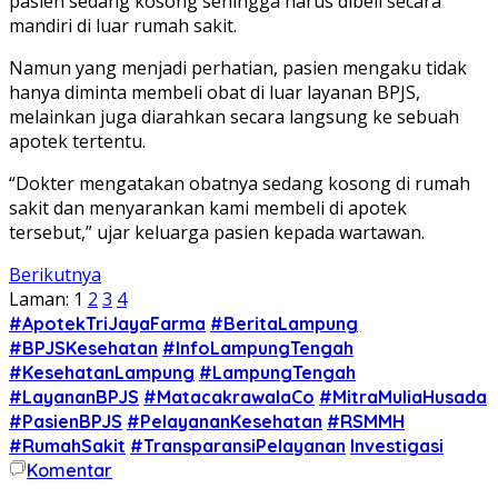
pasien sedang kosong sehingga harus dibeli secara
mandiri di luar rumah sakit.
Namun yang menjadi perhatian, pasien mengaku tidak
hanya diminta membeli obat di luar layanan BPJS,
melainkan juga diarahkan secara langsung ke sebuah
apotek tertentu.
“Dokter mengatakan obatnya sedang kosong di rumah
sakit dan menyarankan kami membeli di apotek
tersebut,” ujar keluarga pasien kepada wartawan.
Berikutnya
Laman:
1
2
3
4
#ApotekTriJayaFarma
#BeritaLampung
#BPJSKesehatan
#InfoLampungTengah
#KesehatanLampung
#LampungTengah
#LayananBPJS
#MatacakrawalaCo
#MitraMuliaHusada
#PasienBPJS
#PelayananKesehatan
#RSMMH
#RumahSakit
#TransparansiPelayanan
Investigasi
Komentar