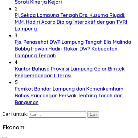
Soroti Kinerja Kejari
2
Pj. Sekda Lampung Tengah Drs. Kusuma Riyadi,
M.M. Hadiri Acara Dialog Interaktif dengan TVRI
Lampung
3
Pjs. Penasehat DWP Lampung Tengah Elis Malinda
Bobby Irawan Hadiri Rakor DWP Kabupaten
Lampung Tengah
4
Kantor Bahasa Provinsi Lampung Gelar Bimtek
Pengembangan Literasi
5
Pemkot Bandar Lampung dan Kemenkumham
Bahas Rancangan Perwali Tentang Tanah dan
Bangunan
Cari untuk:
Ekonomi