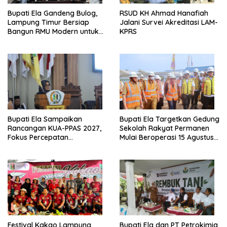
Bupati Ela Gandeng Bulog,
RSUD KH Ahmad Hanafiah
Lampung Timur Bersiap
Jalani Survei Akreditasi LAM-
Bangun RMU Modern untuk
KPRS
Perkuat Ketahanan Pangan
Bupati Ela Sampaikan
Bupati Ela Targetkan Gedung
Rancangan KUA-PPAS 2027,
Sekolah Rakyat Permanen
Fokus Percepatan
Mulai Beroperasi 15 Agustus
Infrastruktur dan Layanan
2026
Dasar
‎Festival Kakao Lampung
Bupati Ela dan PT Petrokimia