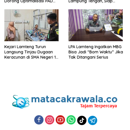
Dorong Optimalisasi PAD
Lampung Tengah, Siap
Tahun 2025
Perjuangkan Kesejahteraan
Buruh
Kejari Lamteng Turun
LPA Lamteng Ingatkan MBG
Langsung Tinjau Dugaan
Bisa Jadi “Bom Waktu” Jika
Keracunan di SMA Negeri 1
Tak Ditangani Serius
Punggur