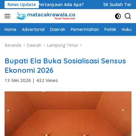
Langsung
an Pertanyaan Ada Apa?
News Update
SK Sudah Terbit, Baru Digelar V
ke
konten
Home
Advertorial
Daerah
Pemerintahan
Politik
Hukum 
Beranda
Daerah
Lampung Timur
Bupati Ela Buka Sosialisasi Sensus
Ekonomi 2026
13 Mei 2026
|
432 Views