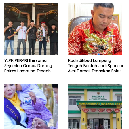
YLPK PERARI Bersama
Kadisdikbud Lampung
Sejumlah Ormas Dorong
Tengah Bantah Jadi Sponsor
Polres Lampung Tengah
Aksi Damai, Tegaskan Fokus
Percepat Penanganan
pada Kemajuan Pendidikan
Laporan Dugaan
Pelanggaran UU ITE