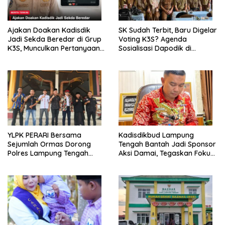
Ajakan Doakan Kadisdik
SK Sudah Terbit, Baru Digelar
Jadi Sekda Beredar di Grup
Voting K3S? Agenda
K3S, Munculkan Pertanyaan
Sosialisasi Dapodik di
Ada Apa?
Seputih Agung Jadi Sorotan
YLPK PERARI Bersama
Kadisdikbud Lampung
Sejumlah Ormas Dorong
Tengah Bantah Jadi Sponsor
Polres Lampung Tengah
Aksi Damai, Tegaskan Fokus
Percepat Penanganan
pada Kemajuan Pendidikan
Laporan Dugaan
Pelanggaran UU ITE