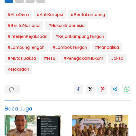
#AlfaDera
#AntiKorupsi
#BeritaLampung
#BeritaNasional
#HukumIndonesia
#IntelijenKejaksaan
#KejariLampungTengah
#LampungTengah
#LombokTengah
#Mandalika
#MutasiJaksa
#NTB
#PenegakanHukum
Jaksa
Kejaksaan
Baca Juga