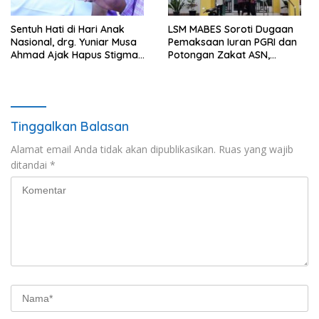
Sentuh Hati di Hari Anak
LSM MABES Soroti Dugaan
Nasional, drg. Yuniar Musa
Pemaksaan Iuran PGRI dan
Ahmad Ajak Hapus Stigma
Potongan Zakat ASN,
terhadap Anak
Ibrahim Nyerupa: Jangan
Berkebutuhan Khusus
Berlindung di Balik Jabatan
Tinggalkan Balasan
Alamat email Anda tidak akan dipublikasikan.
Ruas yang wajib
ditandai
*