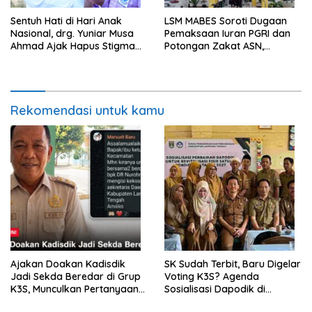
Sentuh Hati di Hari Anak
LSM MABES Soroti Dugaan
Nasional, drg. Yuniar Musa
Pemaksaan Iuran PGRI dan
Ahmad Ajak Hapus Stigma
Potongan Zakat ASN,
terhadap Anak
Ibrahim Nyerupa: Jangan
Berkebutuhan Khusus
Berlindung di Balik Jabatan
Rekomendasi untuk kamu
Ajakan Doakan Kadisdik
SK Sudah Terbit, Baru Digelar
Jadi Sekda Beredar di Grup
Voting K3S? Agenda
K3S, Munculkan Pertanyaan
Sosialisasi Dapodik di
Ada Apa?
Seputih Agung Jadi Sorotan