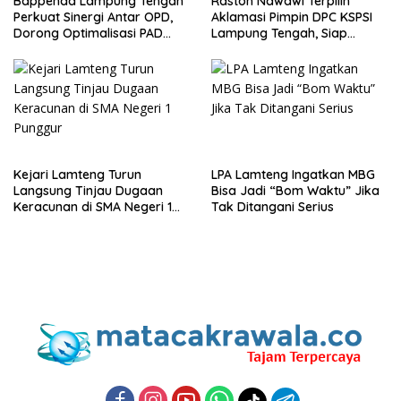
Bappenda Lampung Tengah
Raston Nawawi Terpilih
Perkuat Sinergi Antar OPD,
Aklamasi Pimpin DPC KSPSI
Dorong Optimalisasi PAD
Lampung Tengah, Siap
Tahun 2025
Perjuangkan Kesejahteraan
Buruh
Kejari Lamteng Turun
LPA Lamteng Ingatkan MBG
Langsung Tinjau Dugaan
Bisa Jadi “Bom Waktu” Jika
Keracunan di SMA Negeri 1
Tak Ditangani Serius
Punggur