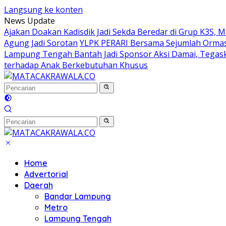
Langsung ke konten
News Update
Ajakan Doakan Kadisdik Jadi Sekda Beredar di Grup K3S, 
Agung Jadi Sorotan
YLPK PERARI Bersama Sejumlah Orma
Lampung Tengah Bantah Jadi Sponsor Aksi Damai, Tegas
terhadap Anak Berkebutuhan Khusus
Home
Advertorial
Daerah
Bandar Lampung
Metro
Lampung Tengah