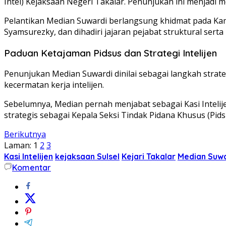
Intel) Kejaksaan Negeri Takalar. Penunjukan ini menjad
Pelantikan Median Suwardi berlangsung khidmat pada Kamis
Syamsurezky, dan dihadiri jajaran pejabat struktural serta
Paduan Ketajaman Pidsus dan Strategi Intelijen
Penunjukan Median Suwardi dinilai sebagai langkah stra
kecermatan kerja intelijen.
Sebelumnya, Median pernah menjabat sebagai Kasi Intelij
strategis sebagai Kepala Seksi Tindak Pidana Khusus (Pi
Berikutnya
Laman:
1
2
3
Kasi Intelijen
kejaksaan Sulsel
Kejari Takalar
Median Suwa
Komentar