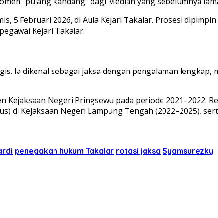
i momen “pulang kandang” bagi Median yang sebelumnya lam
, 5 Februari 2026, di Aula Kejari Takalar. Prosesi dipimpi
 pegawai Kejari Takalar.
tegis. Ia dikenal sebagai jaksa dengan pengalaman lengk
en Kejaksaan Negeri Pringsewu pada periode 2021–2022. Re
dsus) di Kejaksaan Negeri Lampung Tengah (2022–2025), ser
rdi
penegakan hukum Takalar
rotasi jaksa
Syamsurezky